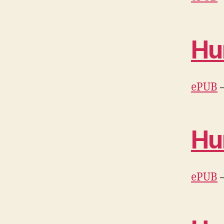
Hu
ePUB
Hu
ePUB