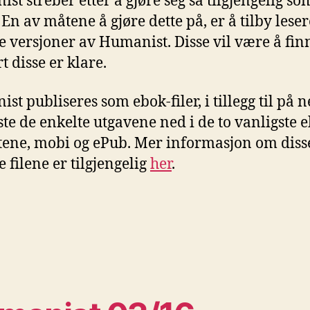
st streber etter å gjøre seg så tilgjengelig so
 En av måtene å gjøre dette på, er å tilby leser
le versjoner av Humanist. Disse vil være å finn
t disse er klare.
t publiseres som ebok-filer, i tillegg til på n
ste de enkelte utgavene ned i de to vanligste 
ene, mobi og ePub. Mer informasjon om diss
e filene er tilgjengelig
her
.