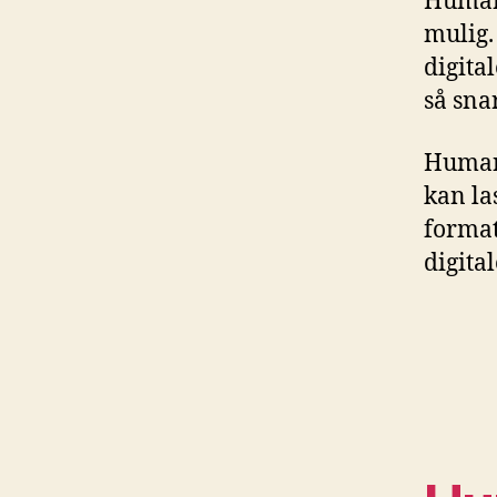
Humani
mulig.
digita
så snar
Humanis
kan la
format
digital