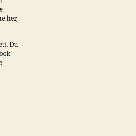
m
e
e her,
ett. Du
ebok-
e