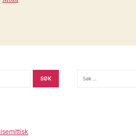
Søk
etter:
isemittisk