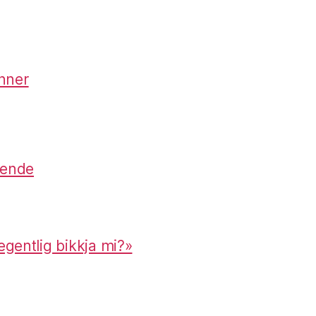
nner
lende
 egentlig bikkja mi?»