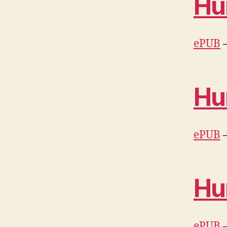
Hu
ePUB
Hu
ePUB
Hu
ePUB