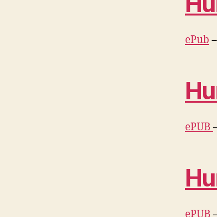
Hu
ePub
Hu
ePUB
Hu
ePUB