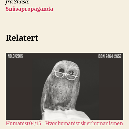
fra Snåsa
:
Snåsapropaganda
Relatert
Humanist 04/15 – Hvor humanistisk er humanismen