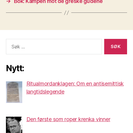
→
Bok: Kampen mot de greske gudene
Søk
etter:
Nytt:
Ritualmordanklagen: Om en antisemittisk
langtidslegende
Den første som roper krenka vinner