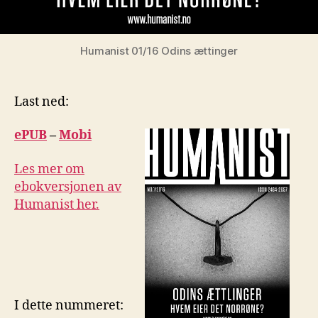
Humanist 01/16 Odins ættinger
Last ned:
ePU
B
–
Mobi
Les mer om
ebokversjonen av
Humanist her.
I dette nummeret: