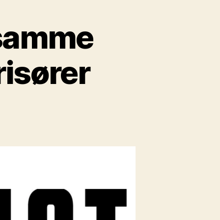
a samme
risører