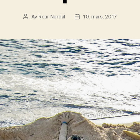
Av
Roar Nerdal
10. mars, 2017
Innleggsforfatter
Publiseringsdato