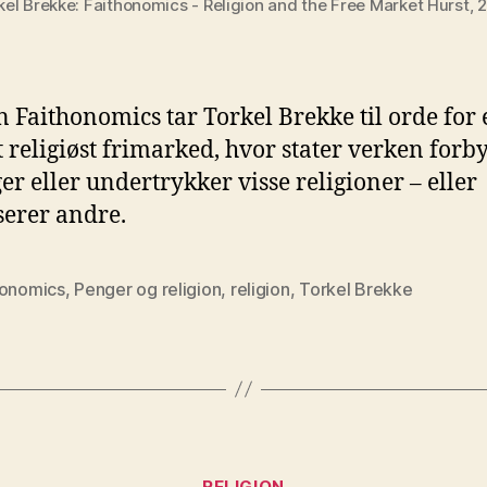
kel Brekke: Faithonomics - Religion and the Free Market Hurst, 
n Faithonomics tar Torkel Brekke til orde for 
t religiøst frimarked, hvor stater verken forby
ger eller undertrykker visse religioner – eller
serer andre.
honomics
,
Penger og religion
,
religion
,
Torkel Brekke
Kategorier
RELIGION