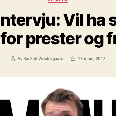
ntervju: Vil h
 for prester og f
Av
Kai Erik Westergaard
17. mars, 2017
Innleggsforfatter
Publiseringsdato