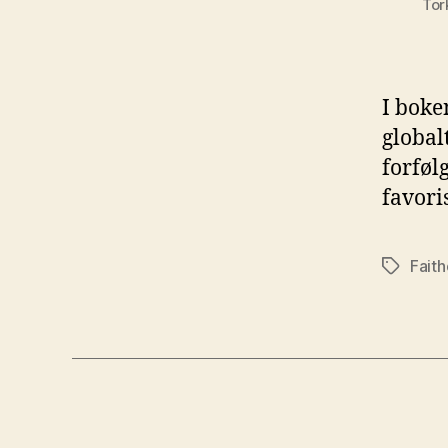
Tor
I boke
global
forføl
favori
Fait
Stikkord