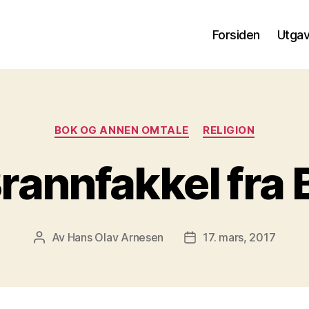
Forsiden
Utga
Kategorier
BOK OG ANNEN OMTALE
RELIGION
rannfakkel fra
Av
Hans Olav Arnesen
17. mars, 2017
Innleggsforfatter
Publiseringsdato