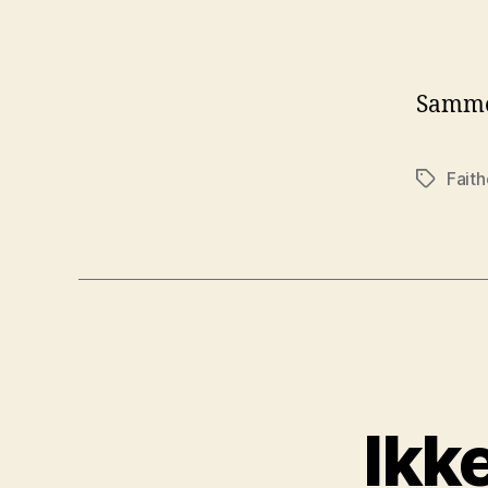
Samme 
Fait
Stikkord
Ikk