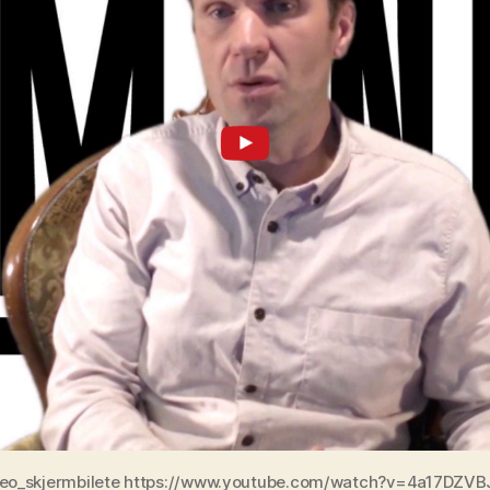
deo_skjermbilete https://www.youtube.com/watch?v=4a17DZVB