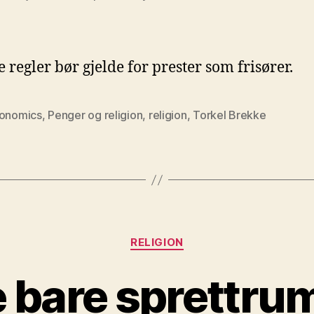
regler bør gjelde for prester som frisører.
honomics
,
Penger og religion
,
religion
,
Torkel Brekke
Kategorier
RELIGION
e bare sprettru