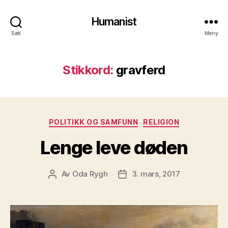
Humanist
Søk
Meny
Stikkord:
gravferd
Kategorier
POLITIKK OG SAMFUNN
RELIGION
Lenge leve døden
Av
Oda Rygh
3. mars, 2017
Innleggsforfatter
Publiseringsdato