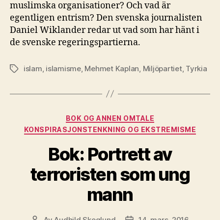
muslimska organisationer? Och vad är
egentligen entrism? Den svenska journalisten
Daniel Wiklander redar ut vad som har hänt i
de svenske regeringspartierna.
islam
,
islamisme
,
Mehmet Kaplan
,
Miljöpartiet
,
Tyrkia
Stikkord
Kategorier
BOK OG ANNEN OMTALE
KONSPIRASJONSTENKNING OG EKSTREMISME
Bok: Portrett av
terroristen som ung
mann
Av
Audhild Skoglund
14. mars, 2016