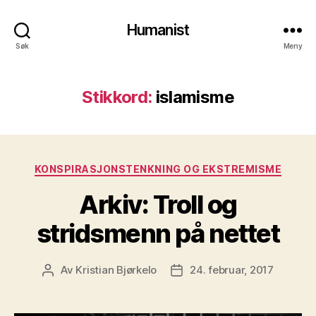
Humanist
Søk
Meny
Stikkord:
islamisme
Kategorier
KONSPIRASJONSTENKNING OG EKSTREMISME
Arkiv: Troll og
stridsmenn på nettet
Av
Kristian Bjørkelo
24. februar, 2017
Innleggsforfatter
Publiseringsdato