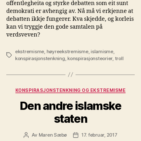
offentlegheita og styrke debatten som eit sunt
demokrati er avhengig av. Nå må vi erkjenne at
debatten ikkje fungerer. Kva skjedde, og korleis
kan vi tryggje den gode samtalen på
verdsveven?
ekstremisme
,
høyreekstremisme
,
islamisme
,
Stikkord
konspirasjonstenkning
,
konspirasjonsteorier
,
troll
Kategorier
KONSPIRASJONSTENKNING OG EKSTREMISME
Den andre islamske
staten
Av
Maren Sæbø
17. februar, 2017
Innleggsforfatter
Publiseringsdato