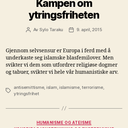
Kampen om
ytringsfriheten
Av
Sylo Taraku
9. april, 2015
Innleggsforfatter
Publiseringsdato
Gjennom selvsensur er Europa i ferd med å
underkaste seg islamske blasfemilover. Men
svikter vi dem som utfordrer religiøse dogmer
og tabuer, svikter vi hele vår humanistiske arv.
antisemittisme
,
islam
,
islamisme
,
terrorisme
,
Stikkord
ytringsfrihet
Kategorier
HUMANISME OG ATEISME