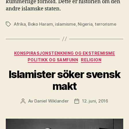
kummerlige forhold. Dette er historien om den
andre islamske staten.
Afrika
,
Boko Haram
,
islamisme
,
Nigeria
,
terrorisme
Stikkord
Kategorier
KONSPIRASJONSTENKNING OG EKSTREMISME
POLITIKK OG SAMFUNN
RELIGION
Islamister söker svensk
makt
Av
Daniel Wiklander
12. juni, 2016
Innleggsforfatter
Publiseringsdato