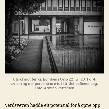
Utsikt mot terror. Bomben i Oslo 22. juli 2011 gikk
av omlag der personene midt i bildet befinner seg.
Foto: Arnfinn Pettersen
Verdsveven hadde eit potensial for å opne opp