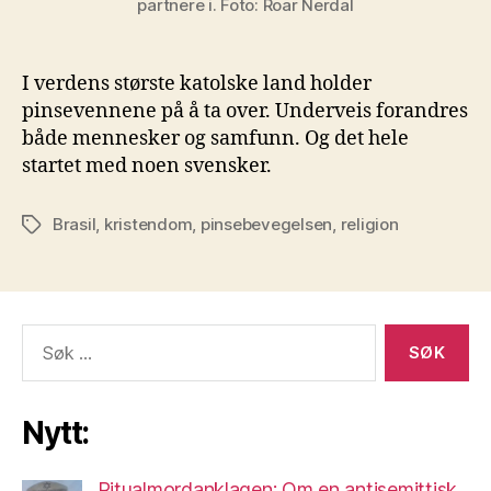
partnere i. Foto: Roar Nerdal
I verdens største katolske land holder
pinsevennene på å ta over. Underveis forandres
både mennesker og samfunn. Og det hele
startet med noen svensker.
Brasil
,
kristendom
,
pinsebevegelsen
,
religion
Stikkord
Søk
etter:
Nytt:
Ritualmordanklagen: Om en antisemittisk