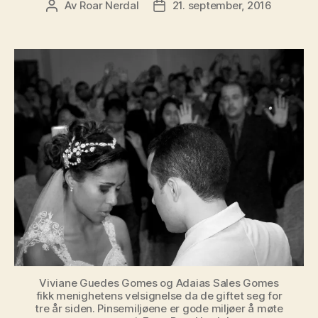
Av
Roar Nerdal
21. september, 2016
Innleggsforfatter
Publiseringsdato
Viviane Guedes Gomes og Adaias Sales Gomes
fikk menighetens velsignelse da de giftet seg for
tre år siden. Pinsemiljøene er gode miljøer å møte