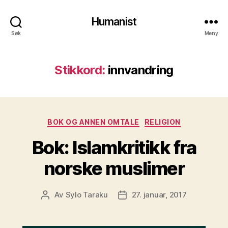
Humanist
Søk
Meny
Stikkord:
innvandring
Kategorier
BOK OG ANNEN OMTALE
RELIGION
Bok: Islamkritikk fra
norske muslimer
Av
Sylo Taraku
27. januar, 2017
Innleggsforfatter
Publiseringsdato