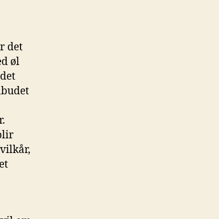
r det
ed øl
 det
ilbudet
r.
blir
vilkår,
et