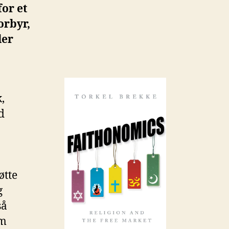
for et
orbyr,
ler
,
d
øtte
g
så
om