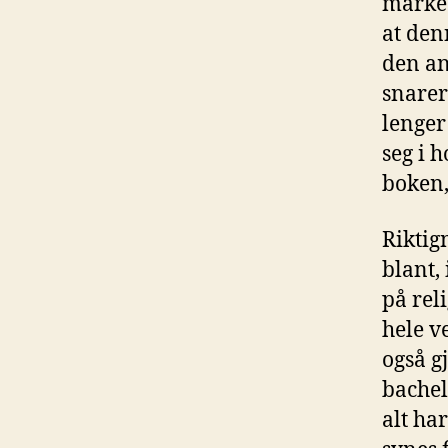
marked
at den
den an
snarer
lenger
seg i 
boken,
Riktig
blant,
på rel
hele v
også g
bachel
alt ha