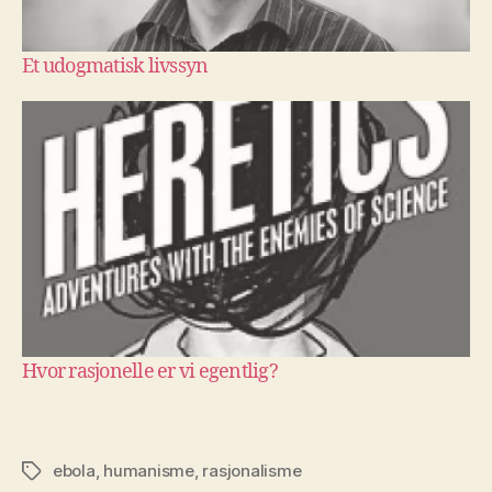
Et udogmatisk livssyn
Hvor rasjonelle er vi egentlig?
ebola
,
humanisme
,
rasjonalisme
Stikkord