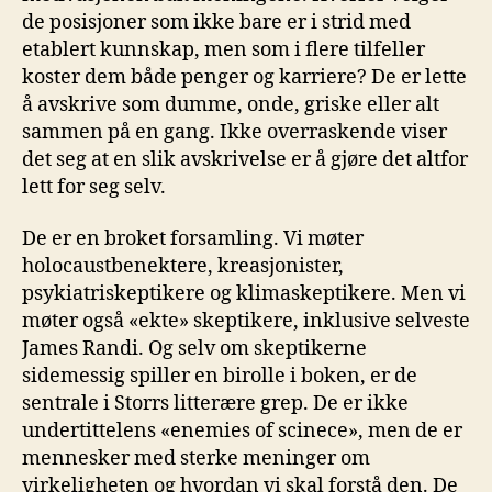
de posisjoner som ikke bare er i strid med
etablert kunnskap, men som i flere tilfeller
koster dem både penger og karriere? De er lette
å avskrive som dumme, onde, griske eller alt
sammen på en gang. Ikke overraskende viser
det seg at en slik avskrivelse er å gjøre det altfor
lett for seg selv.
De er en broket forsamling. Vi møter
holocaustbenektere, kreasjonister,
psykiatriskeptikere og klimaskeptikere. Men vi
møter også «ekte» skeptikere, inklusive selveste
James Randi. Og selv om skeptikerne
sidemessig spiller en birolle i boken, er de
sentrale i Storrs litterære grep. De er ikke
undertittelens «enemies of scinece», men de er
mennesker med sterke meninger om
virkeligheten og hvordan vi skal forstå den. De