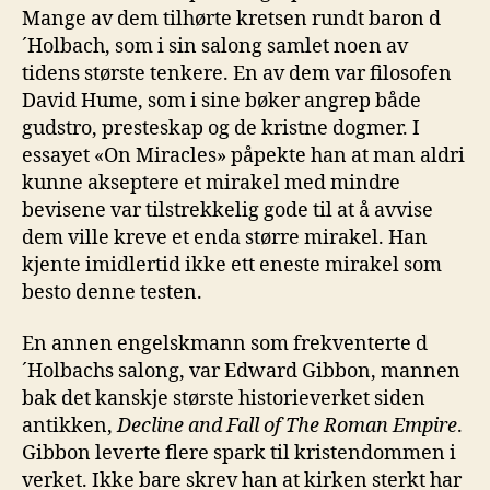
Mange av dem tilhørte kretsen rundt baron d
´Holbach, som i sin salong samlet noen av
tidens største tenkere. En av dem var filosofen
David Hume, som i sine bøker angrep både
gudstro, presteskap og de kristne dogmer. I
essayet «On Miracles» påpekte han at man aldri
kunne akseptere et mirakel med mindre
bevisene var tilstrekkelig gode til at å avvise
dem ville kreve et enda større mirakel. Han
kjente imidlertid ikke ett eneste mirakel som
besto denne testen.
En annen engelskmann som frekventerte d
´Holbachs salong, var Edward Gibbon, mannen
bak det kanskje største historieverket siden
antikken,
Decline
and Fall of The Roman Empire
.
Gibbon leverte flere spark til kristendommen i
verket. Ikke bare skrev han at kirken sterkt har