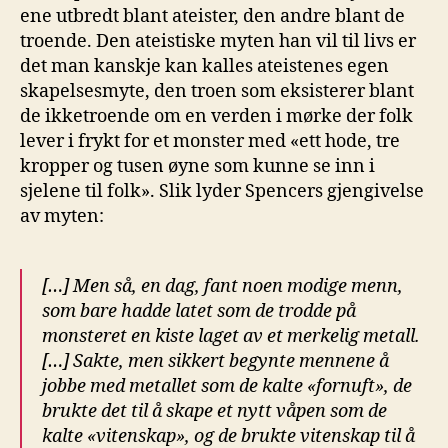
ene utbredt blant ateister, den andre blant de
troende. Den ateistiske myten han vil til livs er
det man kanskje kan kalles ateistenes egen
skapelsesmyte, den troen som eksisterer blant
de ikketroende om en verden i mørke der folk
lever i frykt for et monster med «ett hode, tre
kropper og tusen øyne som kunne se inn i
sjelene til folk». Slik lyder Spencers gjengivelse
av myten:
[…] Men så, en dag, fant noen modige menn,
som bare hadde latet som de trodde på
monsteret en kiste laget av et merkelig metall.
[…] Sakte
,
men sikkert begynte mennene å
jobbe med metallet som de kalte «fornuft», de
brukte det til å skape et nytt våpen som de
kalte «vitenskap», og de brukte vitenskap til å