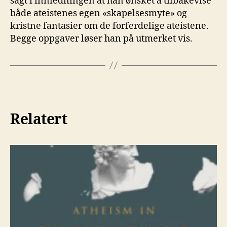
sagt i innledningen at han ønsket å tilbakevise
både ateistenes egen «skapelsesmyte» og
kristne fantasier om de forferdelige ateistene.
Begge oppgaver løser han på utmerket vis.
Relatert