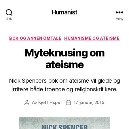
Humanist
Søk
Meny
Kategorier
BOK OG ANNEN OMTALE
HUMANISME OG ATEISME
Myteknusing om
ateisme
Nick Spencers bok om ateisme vil glede og
irritere både troende og religionskritikere.
Av
Kjetil Hope
17. januar, 2015
Innleggsforfatter
Publiseringsdato