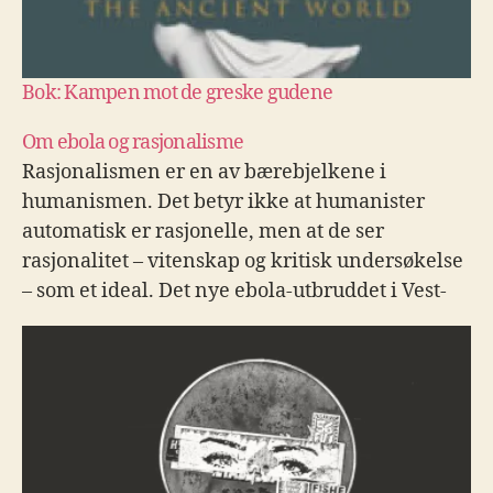
Bok: Kampen mot de greske gudene
Om ebola og rasjonalisme
Rasjonalismen er en av bærebjelkene i
humanismen. Det betyr ikke at humanister
automatisk er rasjonelle, men at de ser
rasjonalitet – vitenskap og kritisk undersøkelse
– som et ideal. Det nye ebola-utbruddet i Vest-
Afrika viser oss hvorfor dette idealet er så
viktig.