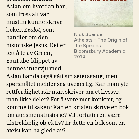
Aslan om hvordan han,
som tross alt var
muslim kunne skrive
boken
Zealot
,
som
Nick Spencer
handler om den
Atheists – The Origin of
historiske Jesus. Det er
the Species
Bloomsbury Academic
lett å le av Green,
2014
YouTube-klippet av
hennes intervju med
Aslan har da også gått sin seiersgang, men
spørsmålet melder seg uvegerlig: Kan man yte
rettferdighet når man skriver om et livssyn
man ikke deler? For å være mer konkret, og
komme til saken: Kan en kristen skrive en bok
om ateismens historie? Vil forfatteren være
tilstrekkelig objektiv? Er dette en bok som en
ateist kan ha glede av?