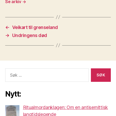
Se arkiv
→
←
Veikart til grenseland
→
Undringens død
Søk
etter:
Nytt:
Ritualmordanklagen: Om en antisemittisk
langtidslegende