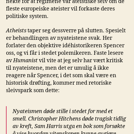
nekte for at regimene var ateistiske selv om de
fleste europeiske ateister vil forkaste deres
politiske system.
Atheists
taper seg dessverre på slutten. Spesielt
er behandlingen av nyateistene svak. Her
forlater den objektive idéhistorikeren Spencer
oss, og vi får i stedet polemikeren. Faste lesere
av
Humanist
vil vite at jeg selv har vært kritisk
til nyateistene, men det er umulig å ikke
reagere når Spencer, i det som skal være en
historisk drøfting, kommer med retoriske
sleivspark som dette:
Nyateismen
døde stille i stedet for med et
smell. Christopher
Hitchens
døde tragisk tidlig
av kreft, Sam Harris utga en bok som forsøkte
å vise hvordan vitenskapen kunne avgjøre