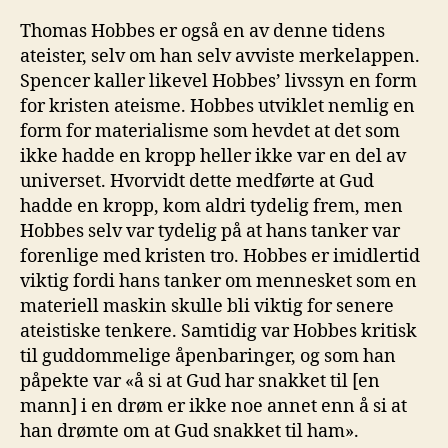
Thomas Hobbes er også en av denne tidens
ateister, selv om han selv avviste merkelappen.
Spencer kaller likevel Hobbes’ livssyn en form
for kristen ateisme. Hobbes utviklet nemlig en
form for materialisme som hevdet at det som
ikke hadde en kropp heller ikke var en del av
universet. Hvorvidt dette medførte at Gud
hadde en kropp, kom aldri tydelig frem, men
Hobbes selv var tydelig på at hans tanker var
forenlige med kristen tro. Hobbes er imidlertid
viktig fordi hans tanker om mennesket som en
materiell maskin skulle bli viktig for senere
ateistiske tenkere. Samtidig var Hobbes kritisk
til guddommelige åpenbaringer, og som han
påpekte var «å si at Gud har snakket til [en
mann] i en drøm er ikke noe annet enn å si at
han drømte om at Gud snakket til ham».