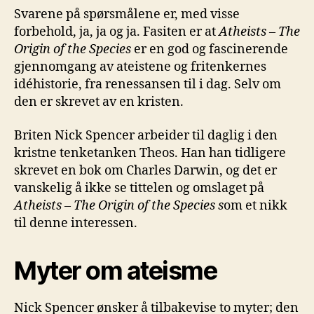
Svarene på spørsmålene er, med visse
forbehold, ja, ja og ja. Fasiten er at
Atheists
– The
Origin
of
the
Specie
s
er en god og fascinerende
gjennomgang av ateistene og fritenkernes
idéhistorie, fra renessansen til i dag. Selv om
den er skrevet av en kristen.
Briten Nick Spencer arbeider til daglig i den
kristne tenketanken Theos. Han han tidligere
skrevet en bok om Charles Darwin, og det er
vanskelig å ikke se tittelen og omslaget på
Atheists
– The
Origin
of
the
Specie
s s
om et nikk
til denne interessen.
Myter
om ateisme
Nick Spencer ønsker å tilbakevise to myter; den