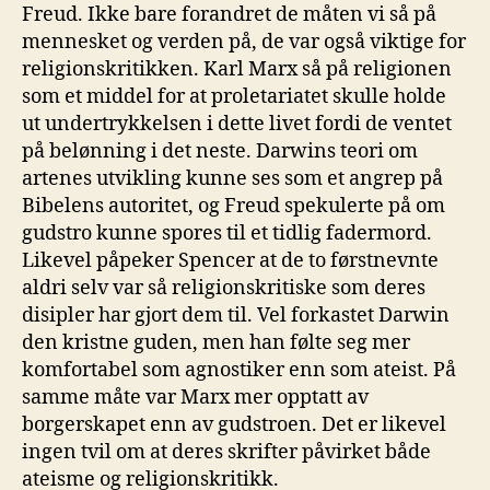
Freud. Ikke bare forandret de måten vi så på
mennesket og verden på, de var også viktige for
religionskritikken. Karl Marx så på religionen
som et middel for at proletariatet skulle holde
ut undertrykkelsen i dette livet fordi de ventet
på belønning i det neste. Darwins teori om
artenes utvikling kunne ses som et angrep på
Bibelens autoritet, og Freud spekulerte på om
gudstro kunne spores til et tidlig fadermord.
Likevel påpeker Spencer at de to førstnevnte
aldri selv var så religionskritiske som deres
disipler har gjort dem til. Vel forkastet Darwin
den kristne guden, men han følte seg mer
komfortabel som agnostiker enn som ateist. På
samme måte var Marx mer opptatt av
borgerskapet enn av gudstroen. Det er likevel
ingen tvil om at deres skrifter påvirket både
ateisme og religionskritikk.