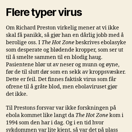
Flere typer virus
Om Richard Preston virkelig mener at vi ikke
skal få panikk, så gjør han en dårlig jobb med å
berolige oss. I
The Hot Z
one
beskrives ebolasyke
som desperate og blødende kropper, som ser ut
til å smelte sammen til en blodig haug.
Pasientene blør ut av neser og munn og øyne,
før de til slutt dør som en sekk av kroppsvæsker.
Dette er feil. Det finnes faktisk virus som får
ofrene til å gråte blod, men ebolaviruset gjør
det ikke.
Til Prestons forsvar var ikke forskningen på
ebola kommet like langt da
The Hot Zone
kom i
1994 som den har i dag. Og i en tid hvor
sykdommen var lite kjent, så var det på plass