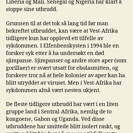
Liberia og Mali. Senegal og Nigeria har klart å
stoppe sine utbrudd.
Grunnen til at det tok så lang tid før man
bekreftet utbruddet, kan være at Vest-Afrika
tidligere kun har opplevd ett tilfelle av
sykdommen. I Elfenbenskysten i 1994 ble en
forsker syk etter å ha undersøkt en død
sjimpanse. Sjimpanser og andre store aper (som
gorillaer) er svært utsatt for ebolasmitten, og
forskere tror nå at hele kolonier av aper kan ha
blitt utryddet av viruset. Men i Vest-Afrika har
sykdommen altså vært nesten ukjent.
De fleste tidligere utbrudd har vært i en liten
gruppe land i Sentral-Afrika, nemlig de to
kongoene, Gabon og Uganda. Ved disse
utbruddene har smittede blitt isolert raskt, og