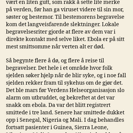
vært en liten gutt, som rakk å sette lite merke
på verden, før han ga viruset videre til sin mor,
søster og bestemor. Til bestemorens begravelse
kom det langveisfarende slektninger. Lokale
begravelsesriter gjorde at flere av dem var i
direkte kontakt med selve liket. Ebola er på sitt
mest smittsomme når verten alt er død.
Så begynte flere å dø, og flere å reise til
begravelser. Det hele i et område hvor folk
sjelden søker hjelp når de blir syke, og i noe fall
sjelden rekker fram til sykehus om de gjør det.
Det ble mars før Verdens Helseorganisasjon slo
alarm om utbruddet, og bekreftet at det var
snakk om ebola. Da var det blitt registrert
smittede i tre land. Senere har smittede dukket
opp i Senegal, Nigeria og Mali. I dag behandles
fortsatt pasienter i Guinea, Sierra Leone,