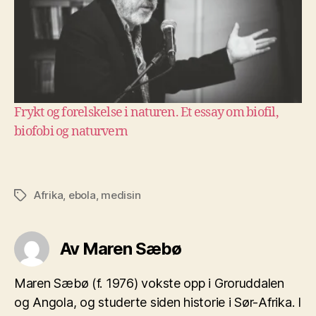
Frykt og forelskelse i naturen. Et essay om biofil,
biofobi og naturvern
Afrika
,
ebola
,
medisin
Stikkord
Av Maren Sæbø
Maren Sæbø (f. 1976) vokste opp i Groruddalen
og Angola, og studerte siden historie i Sør-Afrika. I