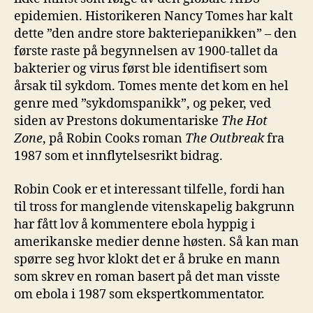
epidemien. Historikeren Nancy Tomes har kalt
dette ”den andre store bakteriepanikken” – den
første raste på begynnelsen av 1900-tallet da
bakterier og virus først ble identifisert som
årsak til sykdom. Tomes mente det kom en hel
genre med ”sykdomspanikk”, og peker, ved
siden av Prestons dokumentariske
The Hot
Zone
, på Robin Cooks roman
The
Outbreak
fra
1987 som et innflytelsesrikt bidrag.
Robin Cook er et interessant tilfelle, fordi han
til tross for manglende vitenskapelig bakgrunn
har fått lov å kommentere ebola hyppig i
amerikanske medier denne høsten. Så kan man
spørre seg hvor klokt det er å bruke en mann
som skrev en roman basert på det man visste
om ebola i 1987 som ekspertkommentator.