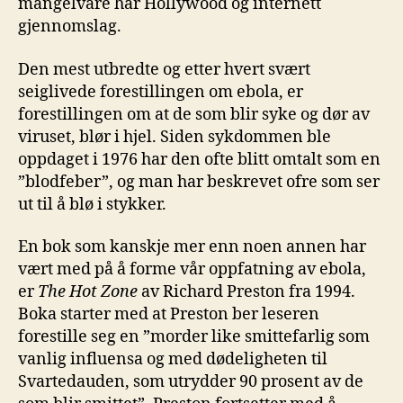
mangelvare har Hollywood og internett
gjennomslag.
Den mest utbredte og etter hvert svært
seiglivede forestillingen om ebola, er
forestillingen om at de som blir syke og dør av
viruset, blør i hjel. Siden sykdommen ble
oppdaget i 1976 har den ofte blitt omtalt som en
”blodfeber”, og man har beskrevet ofre som ser
ut til å blø i stykker.
En bok som kanskje mer enn noen annen har
vært med på å forme vår oppfatning av ebola,
er
T
he Hot Zone
av Richard Preston fra 1994.
Boka starter med at Preston ber leseren
forestille seg en ”morder like smittefarlig som
vanlig influensa og med dødeligheten til
Svartedauden, som utrydder 90 prosent av de