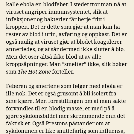
kalle ebola en blodfeber. I stedet tror man nå at
viruset angriper immunsystemet, slik at
infeksjoner og bakterier får herje fritt i
kroppen. Det er dette som gjør at man kan ha
rester av blod i urin, avføring og oppkast. Det er
også mulig at viruset gjør at blodet koagulerer
annerledes, og at sår dermed ikke slutter å blø.
Men det oser altså ikke blod ut av alle
kroppsåpninger. Man ”smelter” ikke, slik bøker
som
The Hot Zone
forteller.
Feberen og smertene som følger med ebola er
ille nok. Det er også grusomt å bli isolert fra
sine kjære. Men forestillingen om at man sakte
forvandles til en blodig masse, er med på å
gjøre sykdomsbildet mer skremmende enn det
faktisk er. Også Prestons påstander om at
sykdommen er like smittefarlig som influensa,