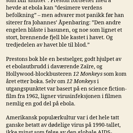
som blir smittet”. Preston fortsetter med å
hevde at ebola kan ”desimere verdens
befolkning” – men advarer mot panikk før han
siterer fra Johannes’ Åpenbaring: ”Den andre
engelen blåste i basunen, og noe som lignet et
stort, brennende fjell ble kastet i havet. Og
tredjedelen av havet ble til blod.”
Prestons bok ble en bestselger, godt hjulpet av
et ebolautbrudd i daværende Zaïre, og
Hollywood-blockbusteren
12
Monkeys
som kom
året etter boka. Selv om
12
Monkeys
i
utgangspunktet var basert på en science fiction-
film fra 1962, ligner virusinfeksjonen i filmen
nemlig en god del på ebola.
Amerikansk populærkultur var i det hele tatt
ganske betatt av dødelige virus på 1990-tallet,
ikke minst som følge av den globale AIDS-