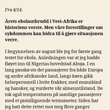
Fra 4/14.
Årets ebolautbrudd i Vest-Afrika er
historiens verste.
Men våre forestillinger om
sykdommen kan bidra til å gjøre
situasjonen
verr
e
.
I begynnelsen av august ble jeg for første gang
testet for ebola. Anledningen var at jeg hadde
fløyet inn til Nigerias hovedstad Abuja. I en
lang passkø sto det passasjerer fra både Europa
og andre afrikanske land, langs køen gikk
helsepersonell i hvite frakker, med munnbind
og hansker, og vurderte vår almenntilstand. De
tok også temperaturen på samtlige passasjerer
med et pistollignende termometer. Siden har
jeg hatt dette rettet mot meg flere ganger.