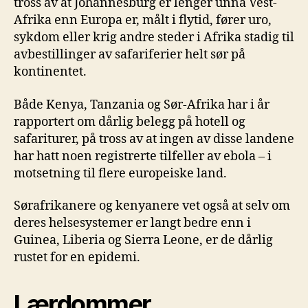
tross av at Johannesburg er lenger unna Vest-
Afrika enn Europa er, målt i flytid, fører uro,
sykdom eller krig andre steder i Afrika stadig til
avbestillinger av safariferier helt sør på
kontinentet.
Både Kenya, Tanzania og Sør-Afrika har i år
rapportert om dårlig belegg på hotell og
safariturer, på tross av at ingen av disse landene
har hatt noen registrerte tilfeller av ebola – i
motsetning til flere europeiske land.
Sørafrikanere og kenyanere vet også at selv om
deres helsesystemer er langt bedre enn i
Guinea, Liberia og Sierra Leone, er de dårlig
rustet for en epidemi.
Lærdommer