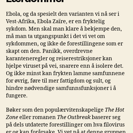
Ebola, og da spesielt den varianten vi nå ser i
Vest-Afrika, Ebola Zaïre, er en fryktelig
sykdom. Men skal man klare å bekjempe den,
må man ta utgangspunkt i det vi vet om
sykdommen, og ikke de forestillingene som er
skapt om den. Panikk, overdrevne
karanteneregler og reiserestriksjoner kan
hjelpe viruset på vei, snarere enn å isolere det.
Og ikke minst kan frykten lamme samfunnene
for øvrig, føre til mer fattigdom og sult, og
hindre nødvendige samfunnsfunksjoner i å
fungere.
Bøker som den populærvitenskapelige
The Hot
Zone
eller romanen
The
Outbreak
baserer seg
på dels utdaterte forestillinger om hva filovirus
er og kan forårsake. Vi vet nå at denne gruppen