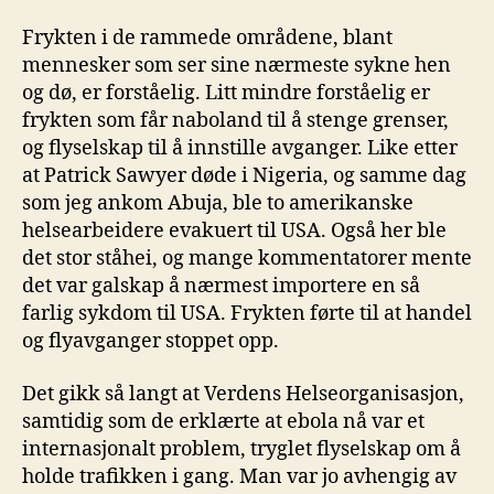
Frykten i de rammede områdene, blant
mennesker som ser sine nærmeste sykne hen
og dø, er forståelig. Litt mindre forståelig er
frykten som får naboland til å stenge grenser,
og flyselskap til å innstille avganger. Like etter
at Patrick Sawyer døde i Nigeria, og samme dag
som jeg ankom Abuja, ble to amerikanske
helsearbeidere evakuert til USA. Også her ble
det stor ståhei, og mange kommentatorer mente
det var galskap å nærmest importere en så
farlig sykdom til USA. Frykten førte til at handel
og flyavganger stoppet opp.
Det gikk så langt at Verdens Helseorganisasjon,
samtidig som de erklærte at ebola nå var et
internasjonalt problem, tryglet flyselskap om å
holde trafikken i gang. Man var jo avhengig av