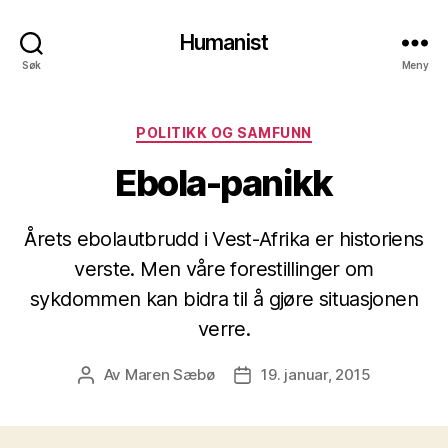
Humanist
Søk
Meny
Kategorier
POLITIKK OG SAMFUNN
Ebola-panikk
Årets ebolautbrudd i Vest-Afrika er historiens
verste. Men våre forestillinger om
sykdommen kan bidra til å gjøre situasjonen
verre.
Av
Maren Sæbø
19. januar, 2015
Innleggsforfatter
Publiseringsdato