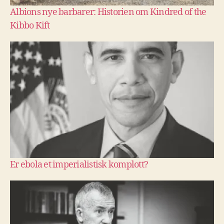
Albions nye barbarer: Historien om Kindred of the
Kibbo Kift
Er ebola et imperialistisk komplott?