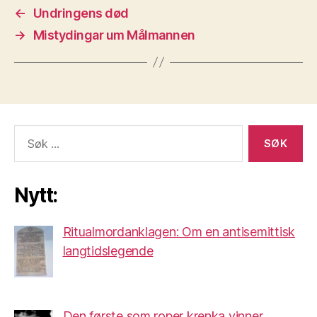
←
Undringens død
→
Mistydingar um Målmannen
Søk
etter:
Nytt:
Ritualmordanklagen: Om en antisemittisk
langtidslegende
Den første som roper krenka vinner