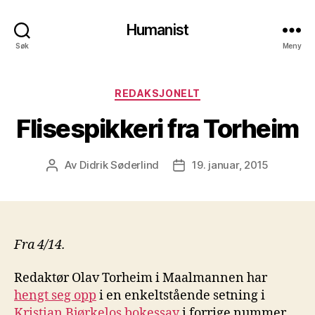
Humanist
Søk
Meny
Kategorier
REDAKSJONELT
Flisespikkeri fra Torheim
Av
Didrik Søderlind
19. januar, 2015
Innleggsforfatter
Publiseringsdato
Fra 4/14.
Redaktør Olav Torheim i Maalmannen har
hengt seg opp
i en enkeltstående setning i
Kristian Bjørkelos bokessay
i forrige nummer,