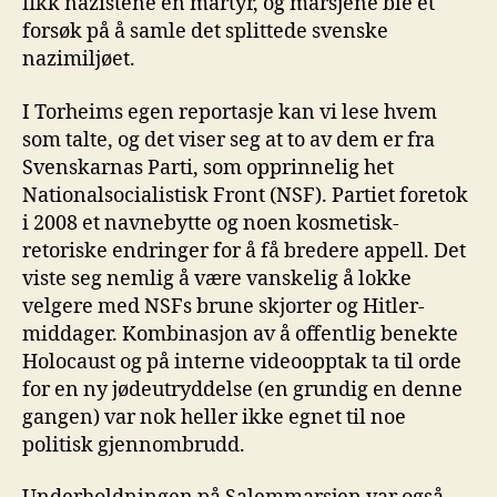
fikk nazistene en martyr, og marsjene ble et
forsøk på å samle det splittede svenske
nazimiljøet.
I Torheims egen reportasje kan vi lese hvem
som talte, og det viser seg at to av dem er fra
Svenskarnas Parti, som opprinnelig het
Nationalsocialistisk Front (NSF). Partiet foretok
i 2008 et navnebytte og noen kosmetisk-
retoriske endringer for å få bredere appell. Det
viste seg nemlig å være vanskelig å lokke
velgere med NSFs brune skjorter og Hitler-
middager. Kombinasjon av å offentlig benekte
Holocaust og på interne videoopptak ta til orde
for en ny jødeutryddelse (en grundig en denne
gangen) var nok heller ikke egnet til noe
politisk gjennombrudd.