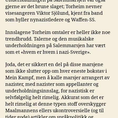
Underholdningen på Salemmarsjen var også
gjerne av det brune slaget; Torheim nevner
visesangeren Viktor Sjölund, kjent fra band
som hyller nynazistledere og Waffen-SS.
Innslagene Torheim omtaler er heller ikke noe
trendbrudd. Talerne og den musikalske
underholdningen på Salemmarsjen har vært
som et «hvem er hvem i nazi-Sverige».
Joda, det er sikkert en del på disse marsjene
som ikke slutter opp om hver eneste bokstav i
Mein Kampf, men å kalle marsjer arrangert av
nazister, med nazister som appellanter og
underholdningsinnslag, for nazistisk er
selvfølgelig helt rimelig. Akkurat som det er
helt rimelig at denne typen stoff overskygger
Maalmannens ellers ukontroversielle (og til
tider gode) artikler om språkpolitikk og