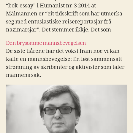
“bok-essay” i Humanist nr. 3 2014 at
Målmannen er “eit tidsskrift som har utmerka
seg med entusiastiske reisereportasjar frå
nazimarsjar”. Det stemmer ikkje. Det som
stemmer er at Målmannen hev utmerka seg
Den brysomme mannsbevegelsen
med sannferdige reportasjar frå
De siste tiårene har det vokst fram noe vi kan
minnemarkeringar for tyske krigsoffer i
kalle en mannsbevegelse: En løst sammensatt
Dresden og…
strømning av skribenter og aktivister som taler
mannens sak.