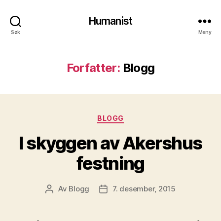
Humanist
Søk
Meny
Forfatter:
Blogg
Kategorier
BLOGG
I skyggen av Akershus
festning
Av
Blogg
7. desember, 2015
Innleggsforfatter
Publiseringsdato