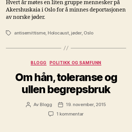
Hvert år møtes en liten gruppe mennesker på
Akershuskaia i Oslo for å minnes deportasjonen
av norske jøder.
antisemittisme
,
Holocaust
,
jøder
,
Oslo
Stikkord
Kategorier
BLOGG
POLITIKK OG SAMFUNN
Om hån, toleranse og
ullen begrepsbruk
Av
Blogg
19. november, 2015
Innleggsforfatter
Publiseringsdato
til
1 kommentar
Om
hån,