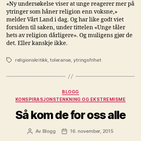
toleranse
«Ny ­undersøkelse viser at unge reagerer mer på
og
ytringer som håner religion enn voksne,»
ullen
melder Vårt Land i dag. Og har like godt viet
begrepsbruk
forsiden til saken, under tittelen «Unge tåler
hets av religion dårligere». Og muligens gjør de
det. Eller kanskje ikke.
religionskritikk
,
toleranse
,
ytringsfrihet
Stikkord
Kategorier
BLOGG
KONSPIRASJONSTENKNING OG EKSTREMISME
Så kom de for oss alle
Av
Blogg
16. november, 2015
Innleggsforfatter
Publiseringsdato