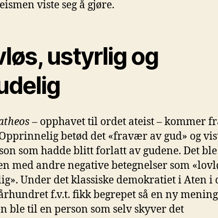
ismen viste seg å gjøre.
løs, ustyrlig og
udelig
atheos
– opphavet til ordet ateist – kommer f
 Opprinnelig betød det «fravær av gud» og vist
son som hadde blitt forlatt av gudene. Det ble
 med andre negative betegnelser som «lovl
lig». Under det klassiske demokratiet i Aten i 
århundret f.v.t. fikk begrepet så en ny mening
en ble til en person som selv skyver det