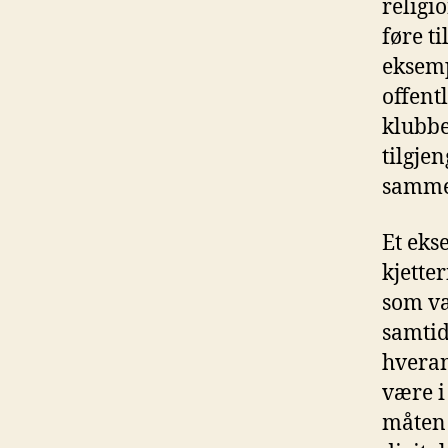
religi
føre t
eksemp
offent
klubbe
tilgje
samme
Et eks
kjetter
som va
samtid
hveran
være i
måten 