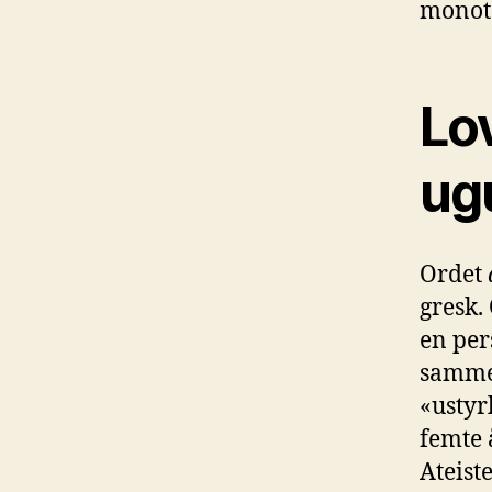
monote
Lov
ug
Ordet
gresk.
en per
sammen
«ustyr
femte 
Ateist