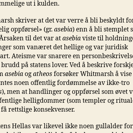
melige ut i kulden.
rsh skriver at det var verre å bli beskyldt fo
lig oppførsel» (gr.
asebia
) enn å bli stemplet
 Årsaken til det var at
asebia
viste til holdning
nger som vanæret det hellige og var juridisk
bart. Ateisme var snarere en personbeskrivel
t brudd på statens lover. Ved å beskrive forskj
om
asebia
og
atheos
forsøker Whitmarsh å vise 
antes noen offentlig fordømmelse av ikke-tro
s
), men at handlinger og oppførsel som øvet 
fentlige helligdommer (som templer og ritual
få rettslige konsekvenser.
ens Hellas var likevel ikke noen gullalder for