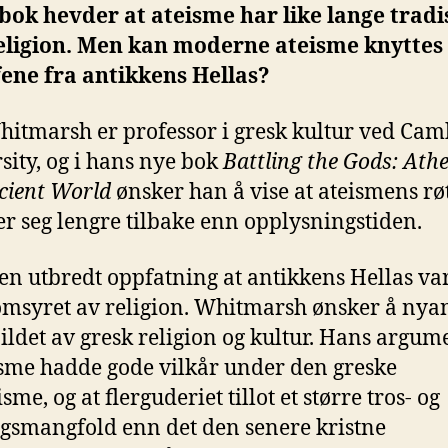
bok hevder at ateisme har like lange tradi
ligion. Men kan moderne ateisme knyttes 
fene fra antikkens Hellas?
itmarsh er professor i gresk kultur ved Cam
sity, og i hans nye bok
Battling the Gods: Ath
cient World
ønsker han å vise at ateismens rø
er seg lengre tilbake enn opplysningstiden.
 en utbredt oppfatning at antikkens Hellas va
msyret av religion. Whitmarsh ønsker å nya
bildet av gresk religion og kultur. Hans argum
isme hadde gode vilkår under den greske
sme, og at flerguderiet tillot et større tros- og
smangfold enn det den senere kristne