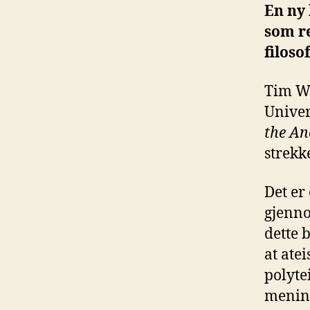
En ny 
som re
filoso
Tim Wh
Univer
the An
strekk
Det er
gjenno
dette 
at ate
polytei
mening