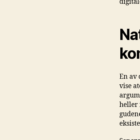
digital
Na
ko
En av 
vise a
argume
heller
gudene
eksiste