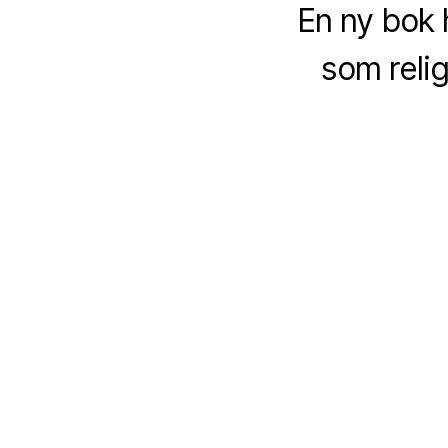
En ny bok 
som reli