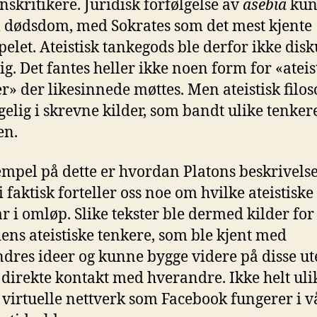
onskritikere. Juridisk forfølgelse av
asebia
ku
il dødsdom, med Sokrates som det mest kjente
elet. Ateistisk tankegods ble derfor ikke disk
lig. Det fantes heller ikke noen form for «ateis
r» der likesinnede møttes. Men ateistisk filos
ngelig i skrevne kilder, som bandt ulike tenker
n.
empel på dette er hvordan Platons beskrivels
i faktisk forteller oss noe om hvilke ateistiske
r i omløp. Slike tekster ble dermed kilder for
ens ateistiske tenkere, som ble kjent med
dres ideer og kunne bygge videre på disse ut
 direkte kontakt med hverandre. Ikke helt uli
virtuelle nettverk som Facebook fungerer i v