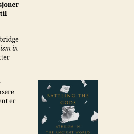
sjoner
til
bridge
eism in
tter
r
nsere
ent er