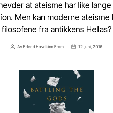
hevder at ateisme har like lange 
gion. Men kan moderne ateisme kn
filosofene fra antikkens Hellas?
Av
Erlend Hovdkinn From
12. juni, 2016
Innleggsforfatter
Publiseringsdato