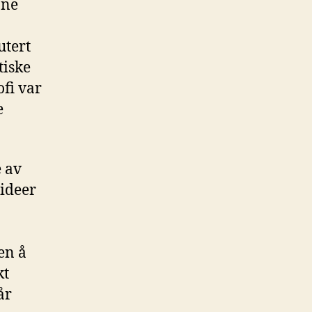
nne
utert
tiske
ofi var
e
e av
 ideer
en å
kt
år