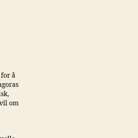
for å
tagoras
sk,
tvil om