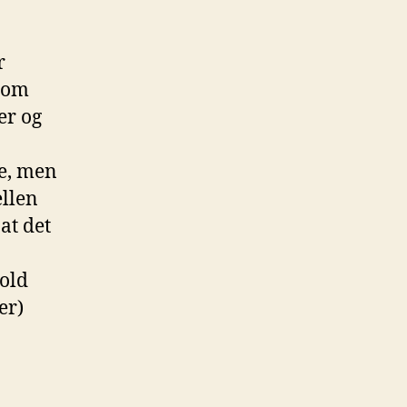
r
 som
er og
se, men
ellen
at det
vold
er)