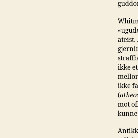
guddom
Whitma
«ugude
ateist.
gjerni
straff
ikke e
mell
ikke f
(
atheo
mot of
kunne 
Antikk