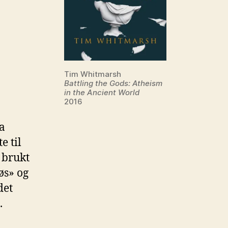
Tim Whitmarsh
Battling the Gods: Atheism
in the Ancient World
2016
ra
e til
 brukt
øs» og
det
.