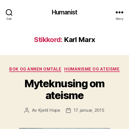
Humanist
Søk
Meny
Stikkord:
Karl Marx
Kategorier
BOK OG ANNEN OMTALE
HUMANISME OG ATEISME
Myteknusing om
ateisme
Av
Kjetil Hope
17. januar, 2015
Innleggsforfatter
Publiseringsdato