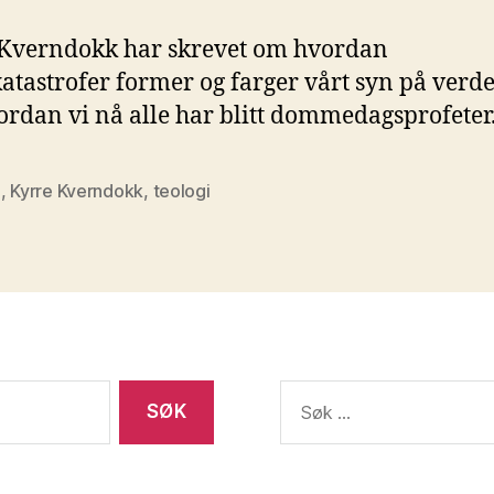
Kverndokk har skrevet om hvordan
atastrofer former og farger vårt syn på verd
rdan vi nå alle har blitt dommedagsprofeter
a
,
Kyrre Kverndokk
,
teologi
Søk
etter: