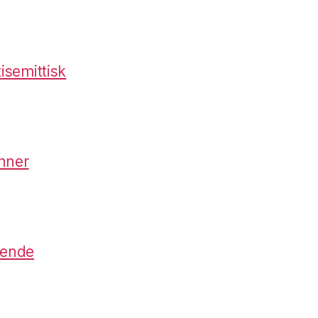
isemittisk
nner
lende