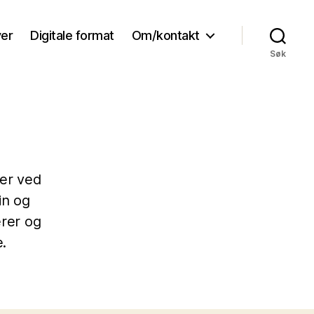
ver
Digitale format
Om/kontakt
Søk
ier ved
in og
erer og
.