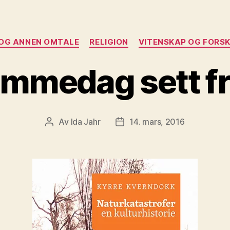
Kategorier
 OG ANNEN OMTALE
RELIGION
VITENSKAP OG FORS
mmedag sett f
Av
Ida Jahr
14. mars, 2016
Innleggsforfatter
Publiseringsdato