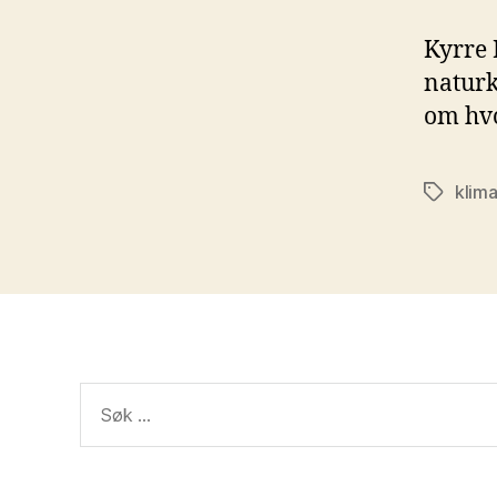
Kyrre 
naturk
om hvo
klim
Stikkord
Søk
etter: