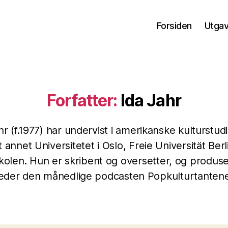
Forsiden
Utga
Forfatter:
Ida Jahr
hr (f.1977) har undervist i amerikanske kulturstud
t annet Universitetet i Oslo, Freie Universität Berl
kolen. Hun er skribent og oversetter, og produs
leder den månedlige podcasten Popkulturtantene