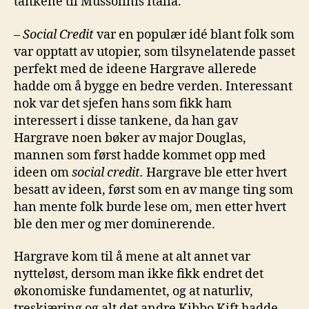
tankene til Mussolinis Italia.
–
Social Credit
var en populær idé blant folk som
var opptatt av utopier, som tilsynelatende passet
perfekt med de ideene Hargrave allerede
hadde om å bygge en bedre verden. Interessant
nok var det sjefen hans som fikk ham
interessert i disse tankene, da han gav
Hargrave noen bøker av major Douglas,
mannen som først hadde kommet opp med
ideen om
social credit.
Hargrave ble etter hvert
besatt av ideen, først som en av mange ting som
han mente folk burde lese om, men etter hvert
ble den mer og mer dominerende.
Hargrave kom til å mene at alt annet var
nytteløst, dersom man ikke fikk endret det
økonomiske fundamentet, og at naturliv,
treskjæring og alt det andre Kibbo Kift hadde