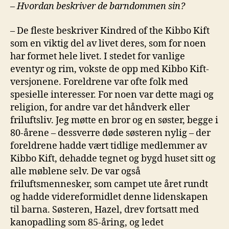
–
Hvordan beskriver de barndommen sin?
– De fleste beskriver Kindred of the Kibbo Kift
som en viktig del av livet deres, som for noen
har formet hele livet. I stedet for vanlige
eventyr og rim, vokste de opp med Kibbo Kift-
versjonene. Foreldrene var ofte folk med
spesielle interesser. For noen var dette magi og
religion, for andre var det håndverk eller
friluftsliv. Jeg møtte en bror og en søster, begge i
80-årene – dessverre døde søsteren nylig – der
foreldrene hadde vært tidlige medlemmer av
Kibbo Kift, dehadde tegnet og bygd huset sitt og
alle møblene selv. De var også
friluftsmennesker, som campet ute året rundt
og hadde videreformidlet denne lidenskapen
til barna. Søsteren, Hazel, drev fortsatt med
kanopadling som 85-åring, og ledet