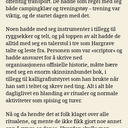
offentlig transport. De hadde som regel med seg
både campingklær og treningstøy – trening var
viktig, og de startet dagen med det.
Noen hadde med seg instrumenter i tillegg til
ryggsekker og telt, og på toppen av alt hadde de
alltid med seg en talerstol i tre som Hargrave
talte og leste fra. Personen som var «scriptor» og
hadde ansvaret for å skrive ned
organisasjonens offisielle historie, måtte bære
med seg en enorm skinninnbundet bok, i
tillegg til kalligrafiutstyret som han brukte når
han satt i teltet og skrev ned ting. Alt i alt ble
dagliglivet en blanding av ritualer og normale
aktiviteter som spising og turer.
Nå og da hendte det at folk klaget over alle
ritualene, og mente de ikke fikk gjort noe annet