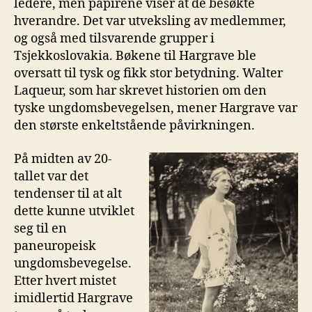
ledere, men papirene viser at de besøkte
hverandre. Det var utveksling av medlemmer,
og også med tilsvarende grupper i
Tsjekkoslovakia. Bøkene til Hargrave ble
oversatt til tysk og fikk stor betydning. Walter
Laqueur, som har skrevet historien om den
tyske ungdomsbevegelsen, mener Hargrave var
den største enkeltstående påvirkningen.
På midten av 20-
tallet var det
tendenser til at alt
dette kunne utviklet
seg til en
paneuropeisk
ungdomsbevegelse.
Etter hvert mistet
imidlertid Hargrave