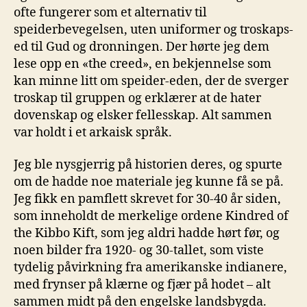
ofte fungerer som et alternativ til
speiderbevegelsen, uten uniformer og troskaps-
ed til Gud og dronningen. Der hørte jeg dem
lese opp en «the creed», en bekjennelse som
kan minne litt om speider-eden, der de sverger
troskap til gruppen og erklærer at de hater
dovenskap og elsker fellesskap. Alt sammen
var holdt i et arkaisk språk.
Jeg ble nysgjerrig på historien deres, og spurte
om de hadde noe materiale jeg kunne få se på.
Jeg fikk en pamflett skrevet for 30-40 år siden,
som inneholdt de merkelige ordene Kindred of
the Kibbo Kift, som jeg aldri hadde hørt før, og
noen bilder fra 1920- og 30-tallet, som viste
tydelig påvirkning fra amerikanske indianere,
med frynser på klærne og fjær på hodet – alt
sammen midt på den engelske landsbygda.