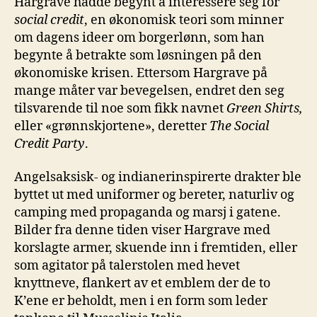
Hargrave hadde begynt å interessere seg for
social credit
, en økonomisk teori som minner
om dagens ideer om borgerlønn, som han
begynte å betrakte som løsningen på den
økonomiske krisen. Ettersom Hargrave på
mange måter var bevegelsen, endret den seg
tilsvarende til noe som fikk navnet
Green Shirts,
eller «grønnskjortene», deretter
The Social
Credit Party
.
Angelsaksisk- og indianerinspirerte drakter ble
byttet ut med uniformer og bereter, naturliv og
camping med propaganda og marsj i gatene.
Bilder fra denne tiden viser Hargrave med
korslagte armer, skuende inn i fremtiden, eller
som agitator på talerstolen med hevet
knyttneve, flankert av et emblem der de to
K’ene er beholdt, men i en form som leder