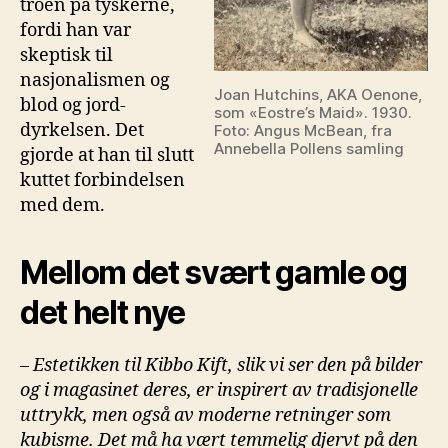
troen på tyskerne,
fordi han var
skeptisk til
nasjonalismen og
Joan Hutchins, AKA Oenone,
blod og jord-
som «Eostre’s Maid». 1930.
dyrkelsen. Det
Foto: Angus McBean, fra
Annebella Pollens samling
gjorde at han til slutt
kuttet forbindelsen
med dem.
Mellom det svært gamle og
det helt nye
–
Estetikken til Kibbo Kift, slik vi ser den på bilder
og i magasinet deres, er inspirert av tradisjonelle
uttrykk, men også av moderne retninger som
kubisme. Det må ha vært temmelig djervt på den