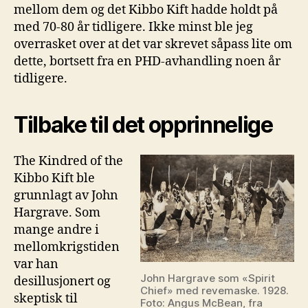
mellom dem og det Kibbo Kift hadde holdt på
med 70-80 år tidligere. Ikke minst ble jeg
overrasket over at det var skrevet såpass lite om
dette, bortsett fra en PHD-avhandling noen år
tidligere.
Tilbake til det opprinnelige
The Kindred of the
Kibbo Kift ble
grunnlagt av John
Hargrave. Som
mange andre i
mellomkrigstiden
var han
John Hargrave som «Spirit
desillusjonert og
Chief» med revemaske. 1928.
skeptisk til
Foto: Angus McBean, fra