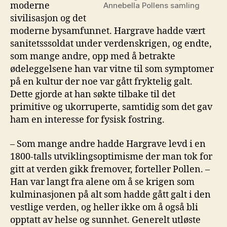
moderne
Annebella Pollens samling
sivilisasjon og det
moderne bysamfunnet. Hargrave hadde vært
sanitetsssoldat under verdenskrigen, og endte,
som mange andre, opp med å betrakte
ødeleggelsene han var vitne til som symptomer
på en kultur der noe var gått fryktelig galt.
Dette gjorde at han søkte tilbake til det
primitive og ukorruperte, samtidig som det gav
ham en interesse for fysisk fostring.
– Som mange andre hadde Hargrave levd i en
1800-talls utviklingsoptimisme der man tok for
gitt at verden gikk fremover, forteller Pollen. –
Han var langt fra alene om å se krigen som
kulminasjonen på alt som hadde gått galt i den
vestlige verden, og heller ikke om å også bli
opptatt av helse og sunnhet. Generelt utløste