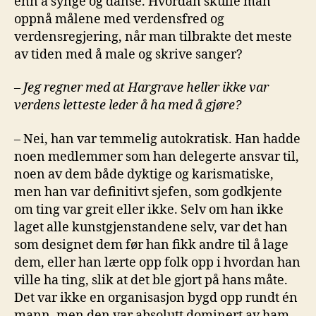
enn å synge og danse. Hvordan skulle man
oppnå målene med verdensfred og
verdensregjering, når man tilbrakte det meste
av tiden med å male og skrive sanger?
–
Jeg regner med at Hargrave heller ikke var
verdens letteste leder å ha med å gjøre?
– Nei, han var temmelig autokratisk. Han hadde
noen medlemmer som han delegerte ansvar til,
noen av dem både dyktige og karismatiske,
men han var definitivt sjefen, som godkjente
om ting var greit eller ikke. Selv om han ikke
laget alle kunstgjenstandene selv, var det han
som designet dem før han fikk andre til å lage
dem, eller han lærte opp folk opp i hvordan han
ville ha ting, slik at det ble gjort på hans måte.
Det var ikke en organisasjon bygd opp rundt én
mann, men den var absolutt dominert av ham.