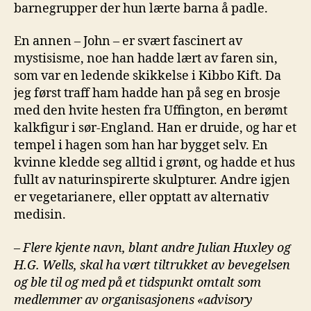
barnegrupper der hun lærte barna å padle.
En annen – John – er svært fascinert av
mystisisme, noe han hadde lært av faren sin,
som var en ledende skikkelse i Kibbo Kift. Da
jeg først traff ham hadde han på seg en brosje
med den hvite hesten fra Uffington, en berømt
kalkfigur i sør-England. Han er druide, og har et
tempel i hagen som han har bygget selv. En
kvinne kledde seg alltid i grønt, og hadde et hus
fullt av naturinspirerte skulpturer. Andre igjen
er vegetarianere, eller opptatt av alternativ
medisin.
–
Flere kjente navn, blant andre Julian Huxley og
H.G. Wells, skal ha vært tiltrukket av bevegelsen
og ble til og med på et tidspunkt omtalt som
medlemmer av organisasjonens «advisory