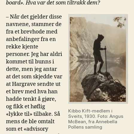
board». Hva var det som tiltrakk dem?
– Når det gjelder disse
navnene, stammer de
fra et brevhode med
anbefalinger fra en
rekke kjente
personer. Jeg har aldri
kommet til bunns i
dette, men jeg antar
at det som skjedde var
at Hargrave sendte ut
et brev med hva han
hadde tenkt å gjøre,
og fikk et høflig
Kibbo Kift-medlem i
«lykke til» tilbake. Så
Sveits, 1930. Foto: Angus
mens de ble omtalt
McBean, fra Annebella
Pollens samling
som et «advisory