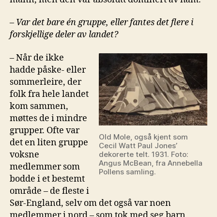
–
Var det bare én gruppe, eller fantes det flere i
forskjellige deler av landet?
– Når de ikke
hadde påske- eller
sommerleire, der
folk fra hele landet
kom sammen,
møttes de i mindre
grupper. Ofte var
Old Mole, også kjent som
det en liten gruppe
Cecil Watt Paul Jones’
voksne
dekorerte telt. 1931. Foto:
Angus McBean, fra Annebella
medlemmer som
Pollens samling.
bodde i et bestemt
område – de fleste i
Sør-England, selv om det også var noen
medlemmer i nord – som tok med seg barn,