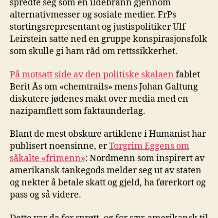
spredte seg som en ildebrann gjennom
alternativmesser og sosiale medier. FrPs
stortingsrepresentant og justispolitiker Ulf
Leirstein satte ned en gruppe konspirasjonsfolk
som skulle gi ham råd om rettssikkerhet.
På motsatt side av den politiske skalaen
fablet
Berit Ås om «chemtrails» mens Johan Galtung
diskutere jødenes makt over media med en
nazipamflett som faktaunderlag.
Blant de mest obskure artiklene i Humanist har
publisert noensinne, er
Torgrim Eggens om
såkalte «frimenn»
: Nordmenn som inspirert av
amerikansk tankegods melder seg ut av staten
og nekter å betale skatt og gjeld, ha førerkort og
pass og så videre.