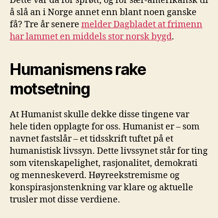
Dette var da for sprøtt, og for sær-amerikansk til
å slå an i Norge annet enn blant noen ganske
få? Tre år senere
melder Dagbladet at frimenn
har lammet en middels stor norsk bygd
.
Humanismens rake
motsetning
At Humanist skulle dekke disse tingene var
hele tiden opplagte for oss. Humanist er – som
navnet fastslår – et tidsskrift tuftet på et
humanistisk livssyn. Dette livssynet står for ting
som vitenskapelighet, rasjonalitet, demokrati
og menneskeverd. Høyreekstremisme og
konspirasjonstenkning var klare og aktuelle
trusler mot disse verdiene.