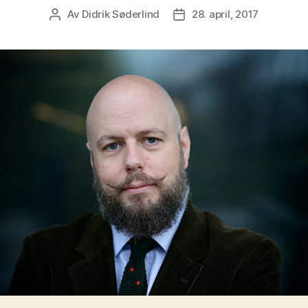
Av
Didrik Søderlind
28. april, 2017
Innleggsforfatter
Publiseringsdato