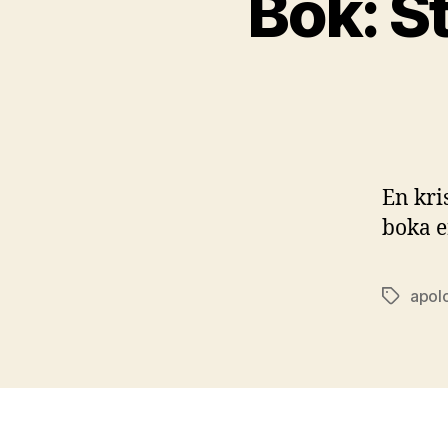
Bok: St
En kri
boka er
apol
Stikkord