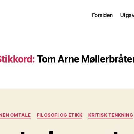
Forsiden
Utga
Stikkord:
Tom Arne Møllerbråte
Kategorier
NNEN OMTALE
FILOSOFI OG ETIKK
KRITISK TENKNING