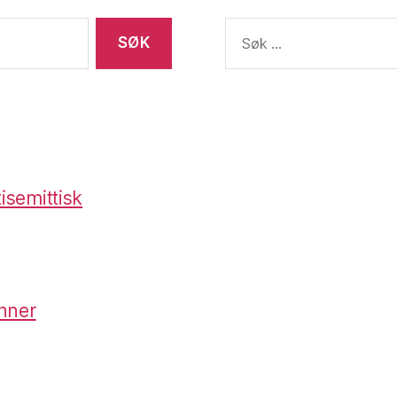
Søk
etter:
isemittisk
nner