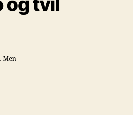
 og tvil
l. Men