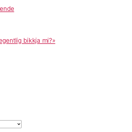
lende
 egentlig bikkja mi?»