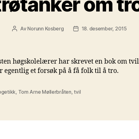
røtanker om tro
Av
Norunn Kosberg
18. desember, 2015
Innleggsforfatter
Publiseringsdato
sten høgskolelærer har skrevet en bok om tvi
 egentlig et forsøk på å få folk til å tro.
ogetikk
,
Tom Arne Møllerbråten
,
tvil