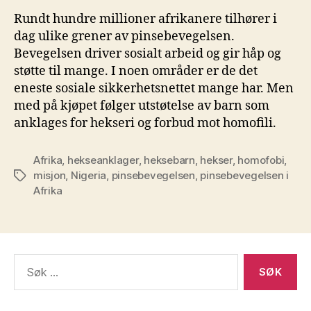
Rundt hundre millioner afrikanere tilhører i
dag ulike grener av pinsebevegelsen.
Bevegelsen driver sosialt arbeid og gir håp og
støtte til mange. I noen områder er de det
eneste sosiale sikkerhetsnettet mange har. Men
med på kjøpet følger utstøtelse av barn som
anklages for hekseri og forbud mot homofili.
Afrika
,
hekseanklager
,
heksebarn
,
hekser
,
homofobi
,
misjon
,
Nigeria
,
pinsebevegelsen
,
pinsebevegelsen i
Stikkord
Afrika
Søk
etter: