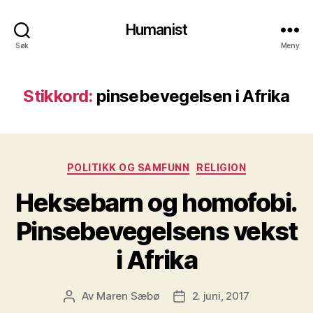
Humanist
Søk
Meny
Stikkord:
pinsebevegelsen i Afrika
Kategorier
POLITIKK OG SAMFUNN
RELIGION
Heksebarn og homofobi.
Pinsebevegelsens vekst
i Afrika
Av
Maren Sæbø
2. juni, 2017
Innleggsforfatter
Publiseringsdato