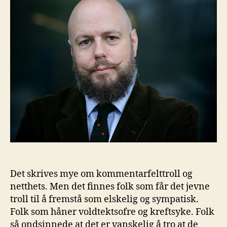
Det skrives mye om kommentarfelttroll og
netthets. Men det finnes folk som får det jevne
troll til å fremstå som elskelig og sympatisk.
Folk som håner voldtektsofre og kreftsyke. Folk
så ondsinnede at det er vanskelig å tro at de