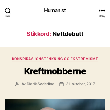
Humanist
Søk
Meny
Stikkord:
Nettdebatt
Kategorier
KONSPIRASJONSTENKNING OG EKSTREMISME
Kreftmobberne
Av
Didrik Søderlind
31. oktober, 2017
Innleggsforfatter
Publiseringsdato