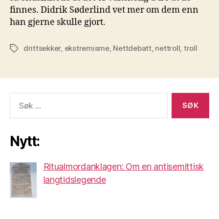
finnes. Didrik Søderlind vet mer om dem enn
han gjerne skulle gjort.
drittsekker
,
ekstremisme
,
Nettdebatt
,
nettroll
,
troll
Stikkord
Søk
etter:
Nytt:
Ritualmordanklagen: Om en antisemittisk
langtidslegende