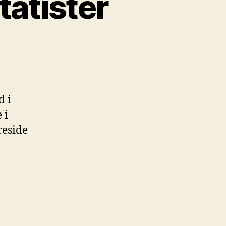
tatister
d i
 i
reside