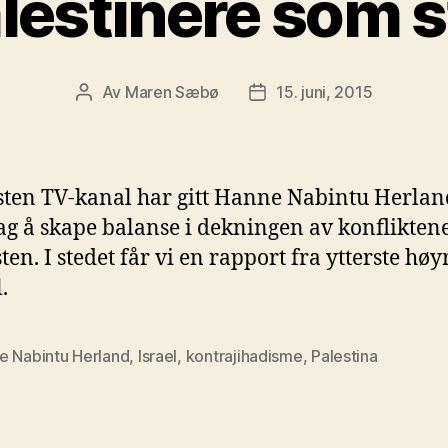
estinere som s
Av
Maren Sæbø
15. juni, 2015
Innleggsforfatter
Publiseringsdato
sten TV-kanal har gitt Hanne Nabintu Herlan
g å skape balanse i dekningen av konfliktene
ten. I stedet får vi en rapport fra ytterste høy
.
e Nabintu Herland
,
Israel
,
kontrajihadisme
,
Palestina