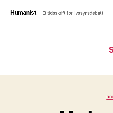
Humanist
Et tidsskrift for livssynsdebatt
S
BO