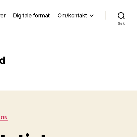
ver
Digitale format
Om/kontakt
Søk
nd
ION