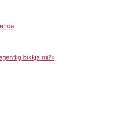
lende
 egentlig bikkja mi?»