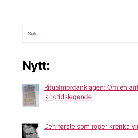
Søk
etter:
Nytt:
Ritualmordanklagen: Om en ant
langtidslegende
Den første som roper krenka vi