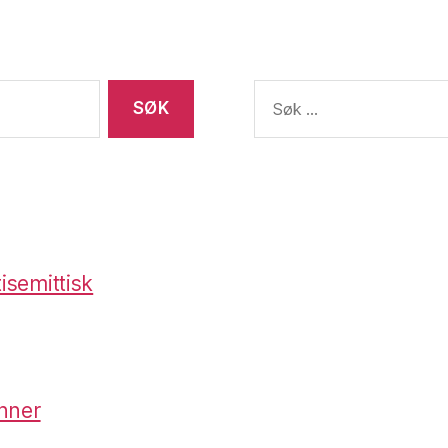
Søk
etter:
isemittisk
nner