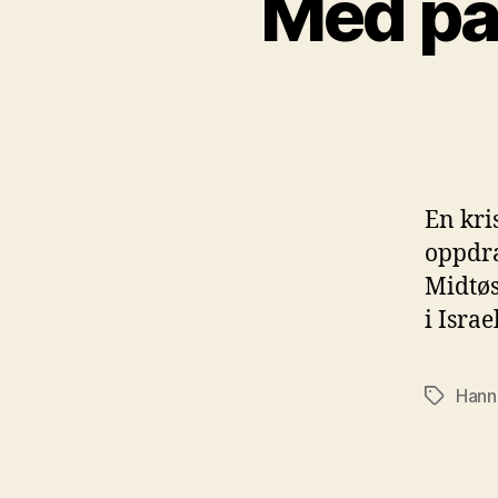
Med pal
En kri
oppdra
Midtøs
i Israel
Hann
Stikkord