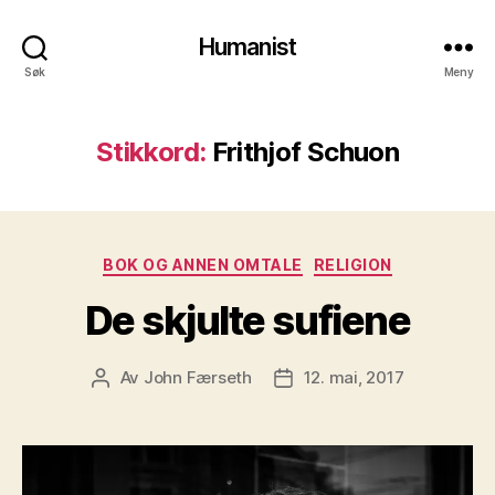
Humanist
Søk
Meny
Stikkord:
Frithjof Schuon
Kategorier
BOK OG ANNEN OMTALE
RELIGION
De skjulte sufiene
Av
John Færseth
12. mai, 2017
Innleggsforfatter
Publiseringsdato