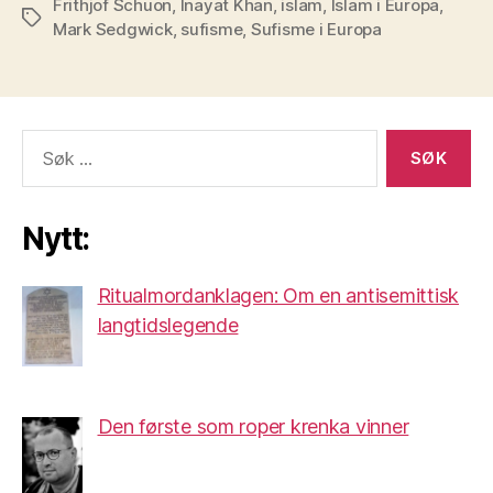
Frithjof Schuon
,
Inayat Khan
,
islam
,
Islam i Europa
,
Stikkord
Mark Sedgwick
,
sufisme
,
Sufisme i Europa
Søk
etter:
Nytt:
Ritualmordanklagen: Om en antisemittisk
langtidslegende
Den første som roper krenka vinner