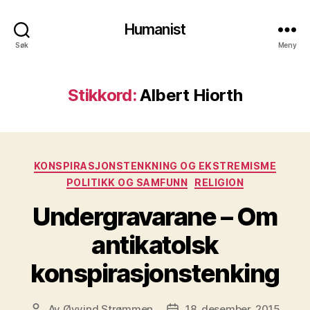
Humanist
Søk
Meny
Stikkord:
Albert Hiorth
Kategorier
KONSPIRASJONSTENKNING OG EKSTREMISME
POLITIKK OG SAMFUNN
RELIGION
Undergravarane – Om
antikatolsk
konspirasjonstenking
Av
Øyvind Strømmen
18. desember, 2015
Innleggsforfatter
Publiseringsdato