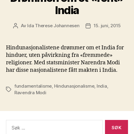
India
Av
Ida Therese Johannesen
15. juni, 2015
Innleggsforfatter
Publiseringsdato
Hindunasjonalistene drømmer om et India for
hinduer, uten påvirkning fra «fremmede»
religioner. Med statsminister Narendra Modi
har disse nasjonalistene fått makten i India.
fundamentalisme
,
Hindunasjonalisme
,
India
,
Stikkord
Ravendra Modi
Søk
etter: