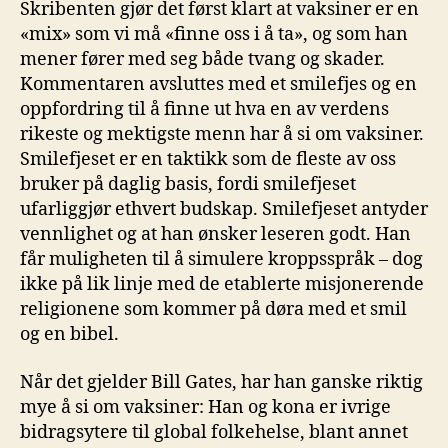
Skribenten gjør det først klart at vaksiner er en
«mix» som vi må «finne oss i å ta», og som han
mener fører med seg både tvang og skader.
Kommentaren avsluttes med et smilefjes og en
oppfordring til å finne ut hva en av verdens
rikeste og mektigste menn har å si om vaksiner.
Smilefjeset er en taktikk som de fleste av oss
bruker på daglig basis, fordi smilefjeset
ufarliggjør ethvert budskap. Smilefjeset antyder
vennlighet og at han ønsker leseren godt. Han
får muligheten til å simulere kroppsspråk – dog
ikke på lik linje med de etablerte misjonerende
religionene som kommer på døra med et smil
og en bibel.
Når det gjelder Bill Gates, har han ganske riktig
mye å si om vaksiner: Han og kona er ivrige
bidragsytere til global folkehelse, blant annet