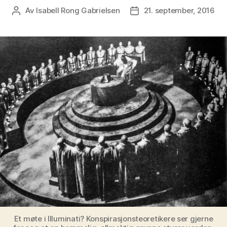
Av
Isabell Rong Gabrielsen
21. september, 2016
Innleggsforfatter
Publiseringsdato
Et møte i Illuminati? Konspirasjonsteoretikere ser gjerne