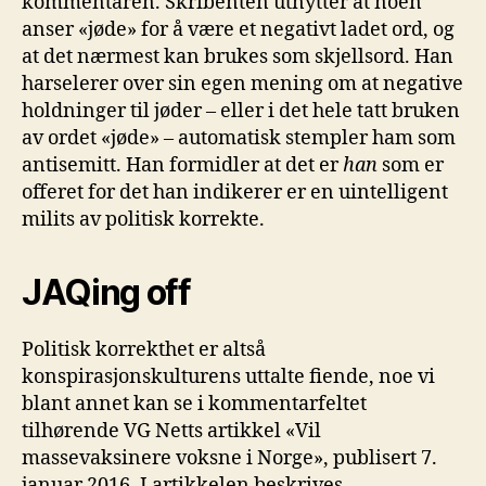
kommentaren. Skribenten utnytter at noen
anser «jøde» for å være et negativt ladet ord, og
at det nærmest kan brukes som skjellsord. Han
harselerer over sin egen mening om at negative
holdninger til jøder – eller i det hele tatt bruken
av ordet «jøde» – automatisk stempler ham som
antisemitt. Han formidler at det er
han
som er
offeret for det han indikerer er en uintelligent
milits av politisk korrekte.
JAQing off
Politisk korrekthet er altså
konspirasjonskulturens uttalte fiende, noe vi
blant annet kan se i kommentarfeltet
tilhørende VG Netts artikkel «Vil
massevaksinere voksne i Norge», publisert 7.
januar 2016. I artikkelen beskrives