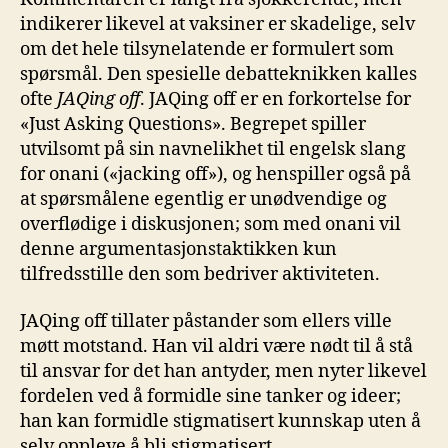
indikerer likevel at vaksiner er skadelige, selv
om det hele tilsynelatende er formulert som
spørsmål. Den spesielle debatteknikken kalles
ofte
JAQing off
. JAQing off er en forkortelse for
«Just Asking Questions». Begrepet spiller
utvilsomt på sin navnelikhet til engelsk slang
for onani («jacking off»), og henspiller også på
at spørsmålene egentlig er unødvendige og
overflødige i diskusjonen; som med onani vil
denne argumentasjonstaktikken kun
tilfredsstille den som bedriver aktiviteten.
JAQing off tillater påstander som ellers ville
møtt motstand. Han vil aldri være nødt til å stå
til ansvar for det han antyder, men nyter likevel
fordelen ved å formidle sine tanker og ideer;
han kan formidle stigmatisert kunnskap uten å
selv oppleve å bli stigmatisert.