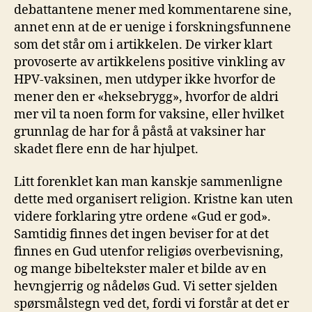
debattantene mener med kommentarene sine,
annet enn at de er uenige i forskningsfunnene
som det står om i artikkelen. De virker klart
provoserte av artikkelens positive vinkling av
HPV-vaksinen, men utdyper ikke hvorfor de
mener den er «heksebrygg», hvorfor de aldri
mer vil ta noen form for vaksine, eller hvilket
grunnlag de har for å påstå at vaksiner har
skadet flere enn de har hjulpet.
Litt forenklet kan man kanskje sammenligne
dette med organisert religion. Kristne kan uten
videre forklaring ytre ordene «Gud er god».
Samtidig finnes det ingen beviser for at det
finnes en Gud utenfor religiøs overbevisning,
og mange bibeltekster maler et bilde av en
hevngjerrig og nådeløs Gud. Vi setter sjelden
spørsmålstegn ved det, fordi vi forstår at det er