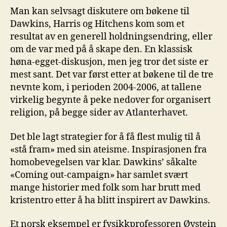
Man kan selvsagt diskutere om bøkene til
Dawkins, Harris og Hitchens kom som et
resultat av en generell holdningsendring, eller
om de var med på å skape den. En klassisk
høna-egget-diskusjon, men jeg tror det siste er
mest sant. Det var først etter at bøkene til de tre
nevnte kom, i perioden 2004-2006, at tallene
virkelig begynte å peke nedover for organisert
religion, på begge sider av Atlanterhavet.
Det ble lagt strategier for å få flest mulig til å
«stå fram» med sin ateisme. Inspirasjonen fra
homobevegelsen var klar. Dawkins’ såkalte
«Coming out-campaign» har samlet svært
mange historier med folk som har brutt med
kristentro etter å ha blitt inspirert av Dawkins.
Et norsk eksempel er fysikkprofessoren Øystein