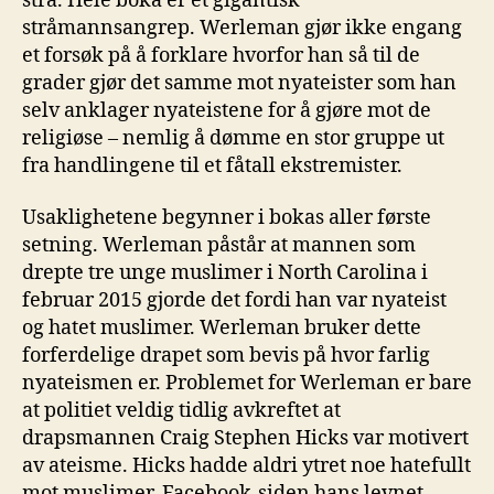
strå. Hele boka er et gigantisk
stråmannsangrep. Werleman gjør ikke engang
et forsøk på å forklare hvorfor han så til de
grader gjør det samme mot nyateister som han
selv anklager nyateistene for å gjøre mot de
religiøse – nemlig å dømme en stor gruppe ut
fra handlingene til et fåtall ekstremister.
Usaklighetene begynner i bokas aller første
setning. Werleman påstår at mannen som
drepte tre unge muslimer i North Carolina i
februar 2015 gjorde det fordi han var nyateist
og hatet muslimer. Werleman bruker dette
forferdelige drapet som bevis på hvor farlig
nyateismen er. Problemet for Werleman er bare
at politiet veldig tidlig avkreftet at
drapsmannen Craig Stephen Hicks var motivert
av ateisme. Hicks hadde aldri ytret noe hatefullt
mot muslimer. Facebook-siden hans levnet