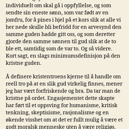
individuelt om skal gå i oppfyllelse, og som
sendte sin eneste sønn, som var født av en
jomfru, for å pines i hjel på et kors slik at alle vi
her nede skulle bli befridd for en arvesynd den
samme guden hadde gitt oss, og som deretter
gjorde den samme sønnen til gud slik at de to
ble ett, samtidig som de var to. Og så videre.
Kort sagt, en slags minimumsdefinisjon på den
kristne guden.
Å definere kristentroens kjerne til å handle om
reell tro på at en slik gud virkelig finnes, mener
jeg har vært forfriskende og bra. Da tar man de
kristne på ordet. Engasjementet dette skapte
har ført til et oppsving for humanisme, kritisk
tenkning, skeptisisme, rasjonalisme og en
økende visshet om at det er fullt mulig å være et
godt moralsk menneske uten å være religiøs.