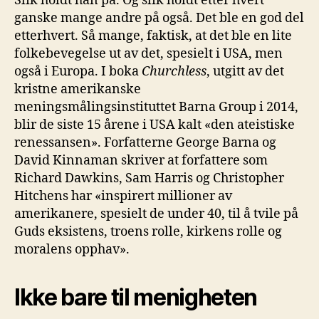
Slik holdt han på. Og slik holdt etter hvert
ganske mange andre på også. Det ble en god del
etterhvert. Så mange, faktisk, at det ble en lite
folkebevegelse ut av det, spesielt i USA, men
også i Europa. I boka
Churchless
, utgitt av det
kristne amerikanske
meningsmålingsinstituttet Barna Group i 2014,
blir de siste 15 årene i USA kalt «den ateistiske
renessansen». Forfatterne George Barna og
David Kinnaman skriver at forfattere som
Richard Dawkins, Sam Harris og Christopher
Hitchens har «inspirert millioner av
amerikanere, spesielt de under 40, til å tvile på
Guds eksistens, troens rolle, kirkens rolle og
moralens opphav».
Ikke bare til menigheten