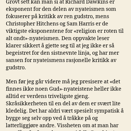
Grovt sett kan man si at Richard Dawkins er
eksponent for den delen av nyateismen som
fokuserer på kritikk av ren gudstro, mens
Christopher Hitchens og Sam Harris er de
viktigste eksponentene for «religion er roten til
alt ondt»-nyateismen. Den oppvakte leser
klarer sikkert å gjette seg til at jeg ikke er så
begeistret for den sistnevnte linja, og har mer
sansen for nyateismens rasjonelle kritikk av
gudstro.
Men før jeg går videre må jeg presisere at «det
finnes ikke noen Gud»-nyateistene heller ikke
alltid er verdens triveligste gjeng.
Skråsikkerheten til en del av dem er svært lite
kledelig. Det har aldri vært spesielt sympatisk å
bygge seg selv opp ved å tråkke på og
latterliggjøre andre. Vissheten om at man har