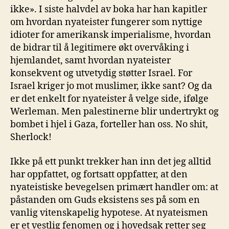
ikke». I siste halvdel av boka har han kapitler
om hvordan nyateister fungerer som nyttige
idioter for amerikansk imperialisme, hvordan
de bidrar til å legitimere økt overvåking i
hjemlandet, samt hvordan nyateister
konsekvent og utvetydig støtter Israel. For
Israel kriger jo mot muslimer, ikke sant? Og da
er det enkelt for nyateister å velge side, ifølge
Werleman. Men palestinerne blir undertrykt og
bombet i hjel i Gaza, forteller han oss. No shit,
Sherlock!
Ikke på ett punkt trekker han inn det jeg alltid
har oppfattet, og fortsatt oppfatter, at den
nyateistiske bevegelsen primært handler om: at
påstanden om Guds eksistens ses på som en
vanlig vitenskapelig hypotese. At nyateismen
er et vestlig fenomen og i hovedsak retter seg