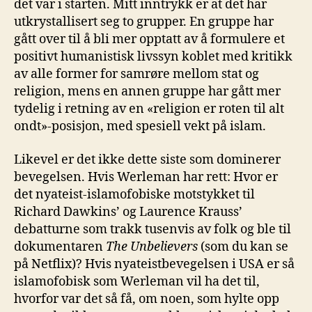
det var i starten. Mitt inntrykk er at det har
utkrystallisert seg to grupper. En gruppe har
gått over til å bli mer opptatt av å formulere et
positivt humanistisk livssyn koblet med kritikk
av alle former for samrøre mellom stat og
religion, mens en annen gruppe har gått mer
tydelig i retning av en «religion er roten til alt
ondt»-posisjon, med spesiell vekt på islam.
Likevel er det ikke dette siste som dominerer
bevegelsen. Hvis Werleman har rett: Hvor er
det nyateist-islamofobiske motstykket til
Richard Dawkins’ og Laurence Krauss’
debatturne som trakk tusenvis av folk og ble til
dokumentaren
The Unbelievers
(som du kan se
på Netflix)? Hvis nyateistbevegelsen i USA er så
islamofobisk som Werleman vil ha det til,
hvorfor var det så få, om noen, som hylte opp