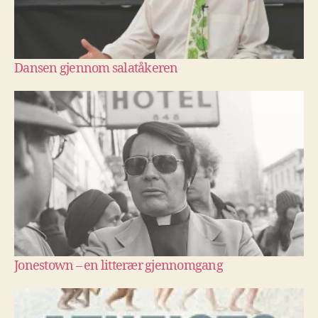
Dansen gjennom salatåkeren
Jonestown – en litterær gjennomgang