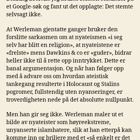
et Google-søk og fant ut det opplagte: Det stemte
selvsagt ikke.
At Werleman gjentatte ganger bruker den
forslitte sarkasmen om at nyateismen «i seg
selv har blitt en religion», at nyateistene er
«frelste» mens Dawkins & co er «guder», bidrar
heller ikke til å rette opp inntrykket. Dette er
banal argumentasjon. Og når han følger opp
med å advare oss om hvordan ateistisk
tankegang resulterte i Holocaust og Stalins
pogromer, fullstendig uten nyanseringer, er
troverdigheten nede på det absolutte nullpunkt.
Men han gir seg ikke. Werleman maler ut et
bilde av nyateister som høyreekstreme,
unyanserte islamhatere, slik at han etterpå kan
komme inn og briljere med et «så enkelt er det