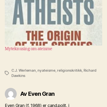
Myteknusing om ateisme
C.J. Werleman
,
nyateisme
,
religionskritikk
,
Richard
Stikkord
Dawkins
Av Even Gran
Even Gran (f. 1968) er cand.polit. i