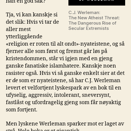
han en god sak?
C.J. Werleman:
Tja, vi kan kanskje si
The New Atheist Threat:
det slik: Hvis vi tar de
The Dangerous Rise of
Secular Extremists
aller mest
ytterliggående
«religion er roten til alt ondt»-nyateistene, og så
fjerner alle som først og fremst går løs på
kristendommen, står vi igjen med en gjeng
ganske fanatiske islamhatere. Kanskje noen
rasister også. Hvis vi så ganske enkelt sier at det
er
de
som er nyateistene, så har C.J. Werleman
levert et velfortjent lyskespark av en bok til en
ufyselig, aggressiv, intolerant, sneversynt,
fastlåst og ufordragelig gjeng som får nøyaktig
som fortjent.
Men lyskene Werleman sparker mot er laget av