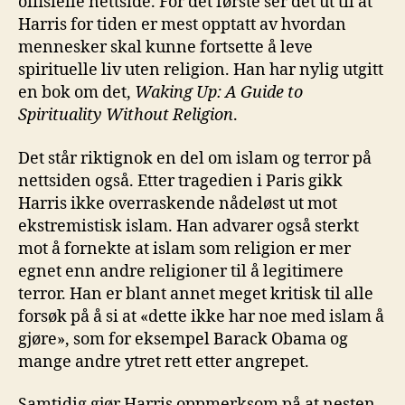
offisielle nettside. For det første ser det ut til at
Harris for tiden er mest opptatt av hvordan
mennesker skal kunne fortsette å leve
spirituelle liv uten religion. Han har nylig utgitt
en bok om det,
Waking Up: A Guide to
Spirituality Without Religion
.
Det står riktignok en del om islam og terror på
nettsiden også. Etter tragedien i Paris gikk
Harris ikke overraskende nådeløst ut mot
ekstremistisk islam. Han advarer også sterkt
mot å fornekte at islam som religion er mer
egnet enn andre religioner til å legitimere
terror. Han er blant annet meget kritisk til alle
forsøk på å si at «dette ikke har noe med islam å
gjøre», som for eksempel Barack Obama og
mange andre ytret rett etter angrepet.
Samtidig gjør Harris oppmerksom på at nesten