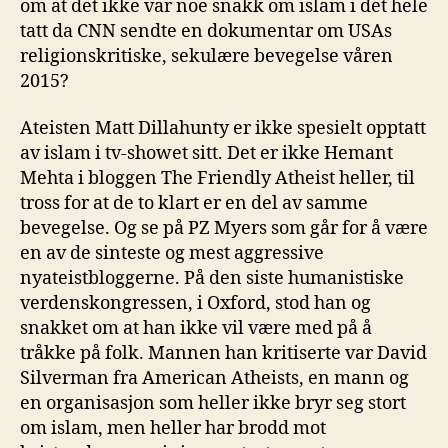
om at det ikke var noe snakk om islam i det hele
tatt da CNN sendte en dokumentar om USAs
religionskritiske, sekulære bevegelse våren
2015?
Ateisten Matt Dillahunty er ikke spesielt opptatt
av islam i tv-showet sitt. Det er ikke Hemant
Mehta i bloggen The Friendly Atheist heller, til
tross for at de to klart er en del av samme
bevegelse. Og se på PZ Myers som går for å være
en av de sinteste og mest aggressive
nyateistbloggerne. På den siste humanistiske
verdenskongressen, i Oxford, stod han og
snakket om at han ikke vil være med på å
tråkke på folk. Mannen han kritiserte var David
Silverman fra American Atheists, en mann og
en organisasjon som heller ikke bryr seg stort
om islam, men heller har brodd mot