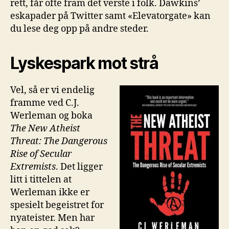
rett, får ofte fram det verste i folk. Dawkins’
eskapader på Twitter samt «Elevatorgate» kan
du lese deg opp på andre steder.
Lyskespark mot strå
Vel, så er vi endelig
framme ved C.J.
Werleman og boka
The New Atheist
Threat: The Dangerous
Rise of Secular
Extremists
. Det ligger
litt i tittelen at
Werleman ikke er
spesielt begeistret for
nyateister. Men har