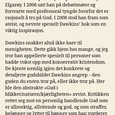
Elgarøy. I 2006 satt han på debattmøter og
forsvarte med professoral tyngde hvorfor det er
rasjonelt å tro på Gud. I 2008 stod han fram som
ateist, og nevnte spesielt Dawkins’ bok som en
viktig inspirasjon.
Dawkins snakket altså ikke bare til
menigheten. Dette gikk hjem hos mange, og jeg
tror han appellerte spesielt til personer som
hadde vokst opp med konservativ kristendom.
De kjente nemlig igjen det konkrete og
detaljerte gudsbildet Dawkins angrep – den
guden du enten tror på, eller ikke tror på. Her
ble den abstrakte «Gud i
blikket/naturen/kjærligheten» avvist. Kritikken
rettet seg mot en personlig handlende Gud som
er allmektig, allvitende og god, og som straffer,
belønner og lytter til bønner som han vurderer