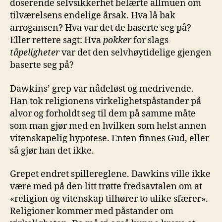
doserende selvsikkerhet belærte allmuen om
tilværelsens endelige årsak. Hva lå bak
arrogansen? Hva var det de baserte seg på?
Eller rettere sagt: Hva
pokker
for slags
tåpeligheter
var det den selvhøytidelige gjengen
baserte seg på?
Dawkins’ grep var nådeløst og medrivende.
Han tok religionens virkelighetspåstander på
alvor og forholdt seg til dem på samme måte
som man gjør med en hvilken som helst annen
vitenskapelig hypotese. Enten finnes Gud, eller
så gjør han det ikke.
Grepet endret spillereglene. Dawkins ville ikke
være med på den litt trøtte fredsavtalen om at
«religion og vitenskap tilhører to ulike sfærer».
Religioner kommer med påstander om