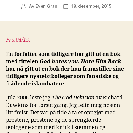
Av
Even Gran
18. desember, 2015
Innleggsforfatter
Publiseringsdato
Fra 04/15.
En forfatter som tidligere har gitt ut en bok
med tittelen
God hates you. Hate Him Back
har nå gitt ut en bok der han framstiller sine
tidligere nyateistkolleger som fanatiske og
frådende islamhatere.
Jula 2006 leste jeg
The God Delusion
av Richard
Dawkins for første gang. Jeg følte meg nesten
litt frelst. Det var på tide å ta et oppgjør med
prestene, prostene og de sprenglærde
teologene som med knirk i stemmen og