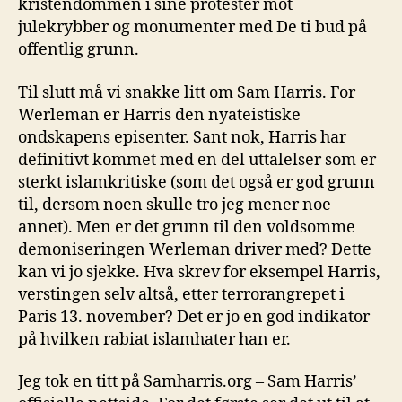
kristendommen i sine protester mot
julekrybber og monumenter med De ti bud på
offentlig grunn.
Til slutt må vi snakke litt om Sam Harris. For
Werleman er Harris den nyateistiske
ondskapens episenter. Sant nok, Harris har
definitivt kommet med en del uttalelser som er
sterkt islamkritiske (som det også er god grunn
til, dersom noen skulle tro jeg mener noe
annet). Men er det grunn til den voldsomme
demoniseringen Werleman driver med? Dette
kan vi jo sjekke. Hva skrev for eksempel Harris,
verstingen selv altså, etter terrorangrepet i
Paris 13. november? Det er jo en god indikator
på hvilken rabiat islamhater han er.
Jeg tok en titt på Samharris.org – Sam Harris’