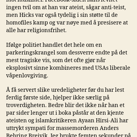
ingen tvil om at han var ateist, sågar anti-teist,
men Hicks var også tydelig i sin støtte til de
homofiles kamp og var nøye med å presisere at
alle har religionsfrihet.
Ifølge politiet handlet det hele om en
parkeringskrangel som dessverre endte på det
mest tragiske vis, som det ofte gjør når
eksplosivt sinne kombineres med USAs liberale
våpenlovgiving.
Å få servert slike uredeligheter før du har lest
ferdig første side, hjelper ikke særlig på
troverdigheten. Bedre blir det ikke når han et
par sider lenger ut i boka påstår at den kjente
ateisten og islamkritikeren Ayaan Hirsi-Ali har
uttrykt sympati for massemorderen Anders
Behring Breivik. Jeg brukte femten sekunder på