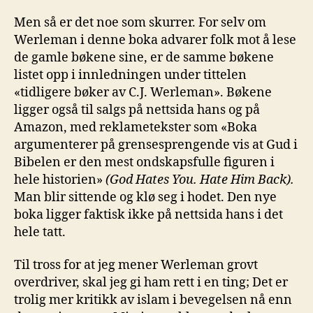
Men så er det noe som skurrer. For selv om
Werleman i denne boka advarer folk mot å lese
de gamle bøkene sine, er de samme bøkene
listet opp i innledningen under tittelen
«tidligere bøker av C.J. Werleman». Bøkene
ligger også til salgs på nettsida hans og på
Amazon, med reklametekster som «Boka
argumenterer på grensesprengende vis at Gud i
Bibelen er den mest ondskapsfulle figuren i
hele historien»
(God Hates You. Hate Him Back).
Man blir sittende og klø seg i hodet. Den nye
boka ligger faktisk ikke på nettsida hans i det
hele tatt.
Til tross for at jeg mener Werleman grovt
overdriver, skal jeg gi ham rett i en ting; Det er
trolig mer kritikk av islam i bevegelsen nå enn