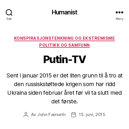
Humanist
Søk
Meny
Kategorier
KONSPIRASJONSTENKNING OG EKSTREMISME
POLITIKK OG SAMFUNN
Putin-TV
Sent i januar 2015 er det liten grunn til å tro at
den russiskstøttede krigen som har ridd
Ukraina siden februar året før vil ta slutt med
det første.
Av
John Færseth
15. juni, 2015
Innleggsforfatter
Publiseringsdato