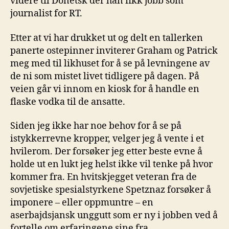
videre til Donetsk der han fikk jobb som
journalist for RT.
Etter at vi har drukket ut og delt en tallerken
panerte ostepinner inviterer Graham og Patrick
meg med til likhuset for å se på levningene av
de ni som mistet livet tidligere på dagen. På
veien går vi innom en kiosk for å handle en
flaske vodka til de ansatte.
Siden jeg ikke har noe behov for å se på
istykkerrevne kropper, velger jeg å vente i et
hvilerom. Der forsøker jeg etter beste evne å
holde ut en lukt jeg helst ikke vil tenke på hvor
kommer fra. En hvitskjegget veteran fra de
sovjetiske spesialstyrkene Spetznaz forsøker å
imponere – eller oppmuntre – en
aserbajdsjansk unggutt som er ny i jobben ved å
fortelle om erfaringene sine fra