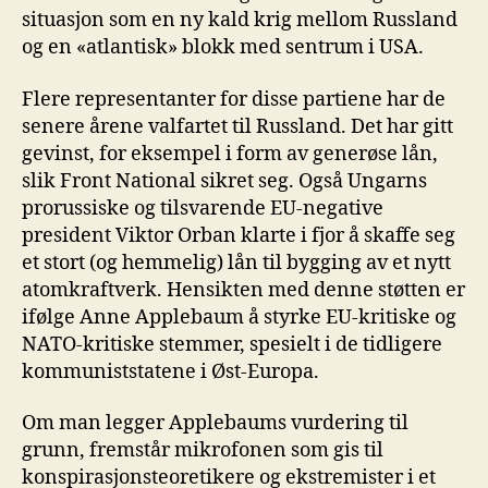
situasjon som en ny kald krig mellom Russland
og en «atlantisk» blokk med sentrum i USA.
Flere representanter for disse partiene har de
senere årene valfartet til Russland. Det har gitt
gevinst, for eksempel i form av generøse lån,
slik Front National sikret seg. Også Ungarns
prorussiske og tilsvarende EU-negative
president Viktor Orban klarte i fjor å skaffe seg
et stort (og hemmelig) lån til bygging av et nytt
atomkraftverk. Hensikten med denne støtten er
ifølge Anne Applebaum å styrke EU-kritiske og
NATO-kritiske stemmer, spesielt i de tidligere
kommuniststatene i Øst-Europa.
Om man legger Applebaums vurdering til
grunn, fremstår mikrofonen som gis til
konspirasjonsteoretikere og ekstremister i et