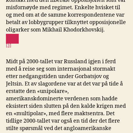
kontakt med den liberale opposisjonen som var
misfornøyde med regimet. Enkelte hvisket til
og med om at de samme korrespondentene var
betalt av lobbygrupper tilknyttet opposisjonelle
oligarker som Mikhail Khodorkhovskij.
[3]
Midt på 2000-tallet var Russland igjen i ferd
med å reise seg som internasjonal stormakt
etter nedgangstiden under Gorbatsjov og
Jeltsin. Et av slagordene var at det var på tide å
erstatte den «unipolare»,
amerikanskdominerte verdenen som hadde
eksistert siden slutten på den kalde krigen med
en «multipolar», med flere maktsentra. Det
tidlige 2000-tallet var også en tid der det flere
stilte spørsmål ved det angloamerikanske