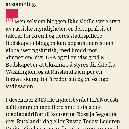
avstamning.
[17]
Men selv om bloggen ikke skulle være styrt
av russiske myndigheter, er den i praksis et
talerør for Kreml og deres støttespillere.
Budskapet i bloggen kan oppsummeres som
globaliseringskritisk, med brodd mot
«imperiet», dvs. USA og til en viss grad EU.
Budskapet er at Ukraina nå styres direkte fra
Washington, og at Russland kjemper en
forsvarskamp for å redde sin egen, østlige
sivilisasjon.
I desember 2013 ble nyhetsbyrået RIA Novosti
slått sammen med flere andre statseide
mediebedrifter til konsernet Rossija Segodna,
dvs. Russland i dag eller Russia Today. Lederen
Dmitri Kiselev er en erfaren pressemann med