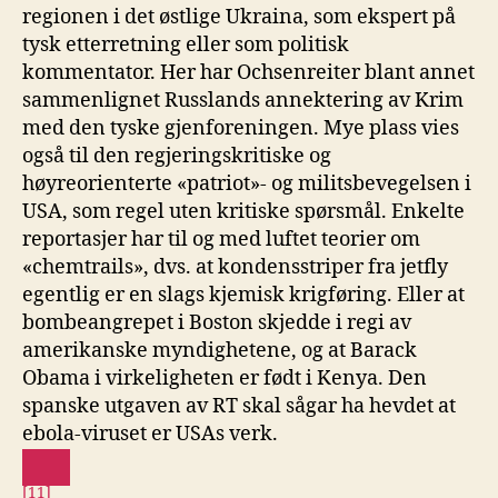
regionen i det østlige Ukraina, som ekspert på
tysk etterretning eller som politisk
kommentator. Her har Ochsenreiter blant annet
sammenlignet Russlands annektering av Krim
med den tyske gjenforeningen. Mye plass vies
også til den regjeringskritiske og
høyreorienterte «patriot»- og militsbevegelsen i
USA, som regel uten kritiske spørsmål. Enkelte
reportasjer har til og med luftet teorier om
«chemtrails», dvs. at kondensstriper fra jetfly
egentlig er en slags kjemisk krigføring. Eller at
bombeangrepet i Boston skjedde i regi av
amerikanske myndighetene, og at Barack
Obama i virkeligheten er født i Kenya. Den
spanske utgaven av RT skal sågar ha hevdet at
ebola-viruset er USAs verk.
[11]