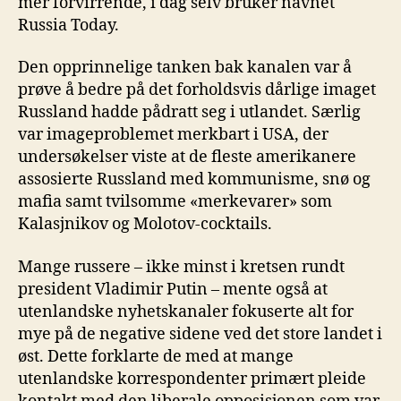
mer forvirrende, i dag selv bruker navnet
Russia Today.
Den opprinnelige tanken bak kanalen var å
prøve å bedre på det forholdsvis dårlige imaget
Russland hadde pådratt seg i utlandet. Særlig
var imageproblemet merkbart i USA, der
undersøkelser viste at de fleste amerikanere
assosierte Russland med kommunisme, snø og
mafia samt tvilsomme «merkevarer» som
Kalasjnikov og Molotov-cocktails.
Mange russere – ikke minst i kretsen rundt
president Vladimir Putin – mente også at
utenlandske nyhetskanaler fokuserte alt for
mye på de negative sidene ved det store landet i
øst. Dette forklarte de med at mange
utenlandske korrespondenter primært pleide