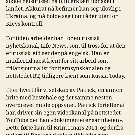
sikkerhetstrussel ha blitt erklært uønsket i
landet. Akkurat nå befinner han seg ulovlig i
Ukraina, og må holde seg i områder utenfor
Kievs kontroll.
For tiden arbeider han for en russisk
nyhetskanal, Life News, som til tross for at den
er russisk-eid sender på engelsk. Han er
imidlertid mest kjent for sitt arbeid som
frilansjournalist for fjernsynskanalen og
nettstedet RT, tidligere kjent som Russia Today.
Etter hvert får vi selskap av Patrick, en annen
brite med hestehale og det samme nesten
overdrevet milde oppsynet. Patrick forteller at
han driver sin egen videokanal på nettstedet
YouTube der han «dokumenterer sannheten».
Dette førte ham til Krim i mars 2014, og derfra