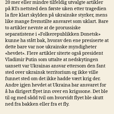
20 mer eller mindre tilfeldig utvalgte artikler
på RTs nettsted den første uken etter tragedien
la fire klart skylden på ukrainske styrker, mens
like mange fremstilte ansvaret som uklart. Bare
to artikler nevnte at de prorussiske
separatistene i «Folkerepublikken Donetsk»
kunne ha stått bak, hvorav den ene presiserte at
dette bare var noe ukrainske myndigheter
«hevdet». Flere artikler siterte også president
Vladimir Putin som uttalte at nedskytingen
uansett var Ukrainas ansvar ettersom den fant
sted over ukrainsk territorium og ikke ville
funnet sted om det ikke hadde vært krig der.
Andre igjen hevdet at Ukraina bar ansvaret for
å ha dirigert flyet inn over en krigssone. Det ble
til og med sådd tvil om hvorvidt flyet ble skutt
ned fra bakken eller fra et fly.