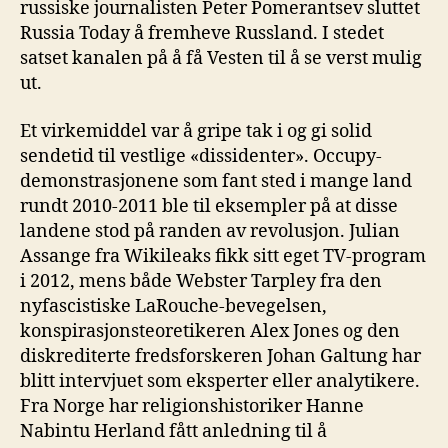
russiske journalisten Peter Pomerantsev sluttet
Russia Today å fremheve Russland. I stedet
satset kanalen på å få Vesten til å se verst mulig
ut.
Et virkemiddel var å gripe tak i og gi solid
sendetid til vestlige «dissidenter». Occupy-
demonstrasjonene som fant sted i mange land
rundt 2010-2011 ble til eksempler på at disse
landene stod på randen av revolusjon. Julian
Assange fra Wikileaks fikk sitt eget TV-program
i 2012, mens både Webster Tarpley fra den
nyfascistiske LaRouche-bevegelsen,
konspirasjonsteoretikeren Alex Jones og den
diskrediterte fredsforskeren Johan Galtung har
blitt intervjuet som eksperter eller analytikere.
Fra Norge har religionshistoriker Hanne
Nabintu Herland fått anledning til å