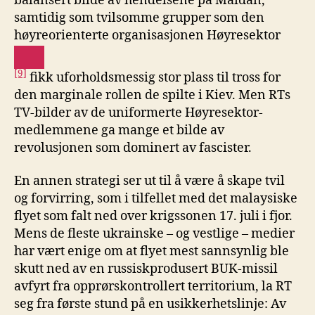
balansert bilde av hendelsene på Maidan,
samtidig som tvilsomme grupper som den
høyreorienterte organisasjonen Høyresektor
[9]
fikk uforholdsmessig stor plass til tross for
den marginale rollen de spilte i Kiev. Men RTs
TV-bilder av de uniformerte Høyresektor-
medlemmene ga mange et bilde av
revolusjonen som dominert av fascister.
En annen strategi ser ut til å være å skape tvil
og forvirring, som i tilfellet med det malaysiske
flyet som falt ned over krigssonen 17. juli i fjor.
Mens de fleste ukrainske – og vestlige – medier
har vært enige om at flyet mest sannsynlig ble
skutt ned av en russiskprodusert BUK-missil
avfyrt fra opprørskontrollert territorium, la RT
seg fra første stund på en usikkerhetslinje: Av