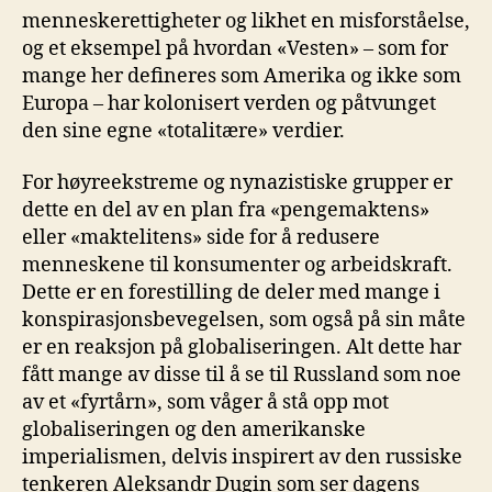
menneskerettigheter og likhet en misforståelse,
og et eksempel på hvordan «Vesten» – som for
mange her defineres som Amerika og ikke som
Europa – har kolonisert verden og påtvunget
den sine egne «totalitære» verdier.
For høyreekstreme og nynazistiske grupper er
dette en del av en plan fra «pengemaktens»
eller «maktelitens» side for å redusere
menneskene til konsumenter og arbeidskraft.
Dette er en forestilling de deler med mange i
konspirasjonsbevegelsen, som også på sin måte
er en reaksjon på globaliseringen. Alt dette har
fått mange av disse til å se til Russland som noe
av et «fyrtårn», som våger å stå opp mot
globaliseringen og den amerikanske
imperialismen, delvis inspirert av den russiske
tenkeren Aleksandr Dugin som ser dagens