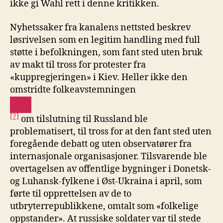
ikke gi Wahl rett i denne kritikken.
Nyhetssaker fra kanalens nettsted beskrev
løsrivelsen som en legitim handling med full
støtte i befolkningen, som fant sted uten bruk
av makt til tross for protester fra
«kuppregjeringen» i Kiev. Heller ikke den
omstridte folkeavstemningen
[7]
om tilslutning til Russland ble
problematisert, til tross for at den fant sted uten
foregående debatt og uten observatører fra
internasjonale organisasjoner. Tilsvarende ble
overtagelsen av offentlige bygninger i Donetsk-
og Luhansk-fylkene i Øst-Ukraina i april, som
førte til opprettelsen av de to
utbryterrepublikkene, omtalt som «folkelige
oppstander». At russiske soldater var til stede