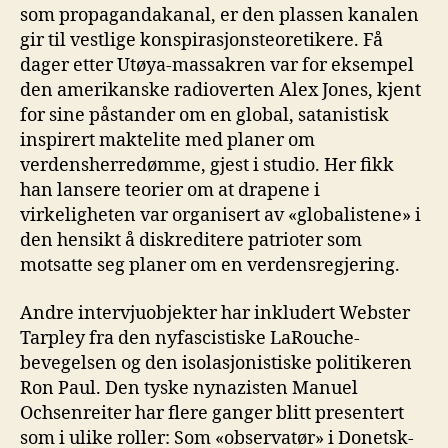
som propagandakanal, er den plassen kanalen
gir til vestlige konspirasjonsteoretikere. Få
dager etter Utøya-massakren var for eksempel
den amerikanske radioverten Alex Jones, kjent
for sine påstander om en global, satanistisk
inspirert maktelite med planer om
verdensherredømme, gjest i studio. Her fikk
han lansere teorier om at drapene i
virkeligheten var organisert av «globalistene» i
den hensikt å diskreditere patrioter som
motsatte seg planer om en verdensregjering.
Andre intervjuobjekter har inkludert Webster
Tarpley fra den nyfascistiske LaRouche-
bevegelsen og den isolasjonistiske politikeren
Ron Paul. Den tyske nynazisten Manuel
Ochsenreiter har flere ganger blitt presentert
som i ulike roller: Som «observatør» i Donetsk-