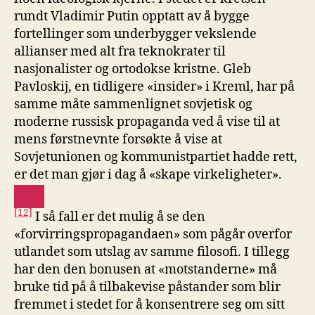
rundt Vladimir Putin opptatt av å bygge
fortellinger som underbygger vekslende
allianser med alt fra teknokrater til
nasjonalister og ortodokse kristne. Gleb
Pavloskij, en tidligere «insider» i Kreml, har på
samme måte sammenlignet sovjetisk og
moderne russisk propaganda ved å vise til at
mens førstnevnte forsøkte å vise at
Sovjetunionen og kommunistpartiet hadde rett,
er det man gjør i dag å «skape virkeligheter».
[12]
I så fall er det mulig å se den
«forvirringspropagandaen» som pågår overfor
utlandet som utslag av samme filosofi. I tillegg
har den den bonusen at «motstanderne» må
bruke tid på å tilbakevise påstander som blir
fremmet i stedet for å konsentrere seg om sitt