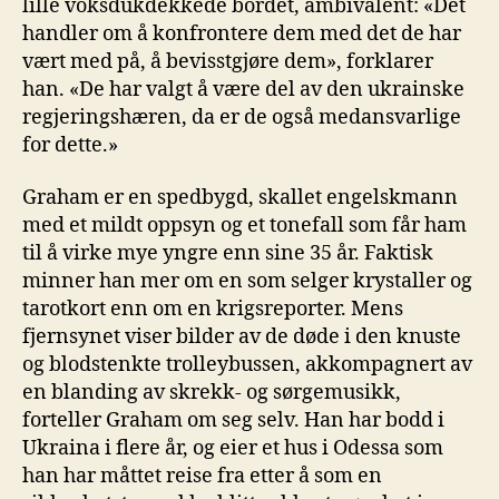
lille voksdukdekkede bordet, ambivalent: «Det
handler om å konfrontere dem med det de har
vært med på, å bevisstgjøre dem», forklarer
han. «De har valgt å være del av den ukrainske
regjeringshæren, da er de også medansvarlige
for dette.»
Graham er en spedbygd, skallet engelskmann
med et mildt oppsyn og et tonefall som får ham
til å virke mye yngre enn sine 35 år. Faktisk
minner han mer om en som selger krystaller og
tarotkort enn om en krigsreporter. Mens
fjernsynet viser bilder av de døde i den knuste
og blodstenkte trolleybussen, akkompagnert av
en blanding av skrekk- og sørgemusikk,
forteller Graham om seg selv. Han har bodd i
Ukraina i flere år, og eier et hus i Odessa som
han har måttet reise fra etter å som en