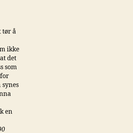
 tør å
om ikke
at det
ss som
rfor
n synes
unna
ik en
90