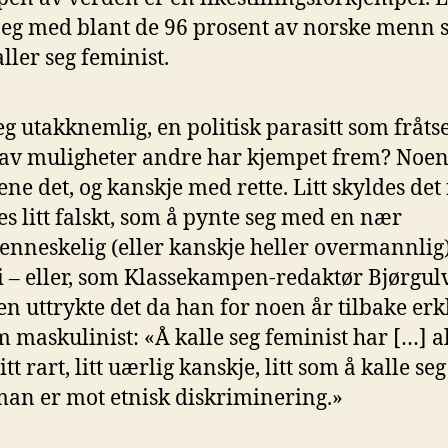
jeg med blant de 96 prosent av norske menn
ller seg feminist.
eg utakknemlig, en politisk parasitt som fråtse
 av muligheter andre har kjempet frem? Noen
ne det, og kanskje med rette. Litt skyldes det
les litt falskt, som å pynte seg med en nær
nneskelig (eller kanskje heller overmannlig
 – eller, som Klassekampen-redaktør Bjørgul
n uttrykte det da han for noen år tilbake erk
m maskulinist: «Å kalle seg feminist har […] al
litt rart, litt uærlig kanskje, litt som å kalle se
man er mot etnisk diskriminering.»