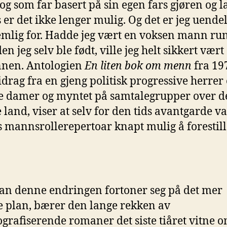
g som far basert på sin egen fars gjøren og l
s er det ikke lenger mulig. Og det er jeg uendel
mlig for. Hadde jeg vært en voksen mann ru
en jeg selv ble født, ville jeg helt sikkert vært
nnen. Antologien
En liten bok om menn
fra 19
drag fra en gjeng politisk progressive herrer
e damer og myntet på samtalegrupper over d
 land, viser at selv for den tids avantgarde v
 mannsrollerepertoar knapt mulig å forestill
n denne endringen fortoner seg på det mer
e plan, bærer den lange rekken av
ografiserende romaner det siste tiåret vitne o