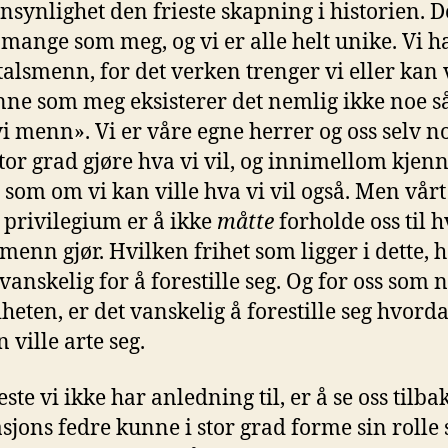
nnsynlighet den frieste skapning i historien. D
 mange som meg, og vi er alle helt unike. Vi h
talsmenn, for det verken trenger vi eller kan 
nne som meg eksisterer det nemlig ikke noe s
i menn». Vi er våre egne herrer og oss selv no
stor grad gjøre hva vi vil, og innimellom kjenn
 som om vi kan ville hva vi vil også. Men vårt
e privilegium er å ikke
måtte
forholde oss til 
menn gjør. Hvilken frihet som ligger i dette, 
vanskelig for å forestille seg. Og for oss som 
iheten, er det vanskelig å forestille seg hvorda
n ville arte seg.
ste vi ikke har anledning til, er å se oss tilba
sjons fedre kunne i stor grad forme sin rolle