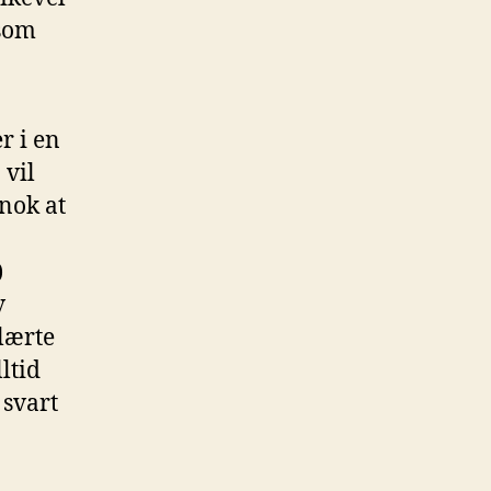
 som
r i en
 vil
 nok at
)
v
lærte
ltid
g svart