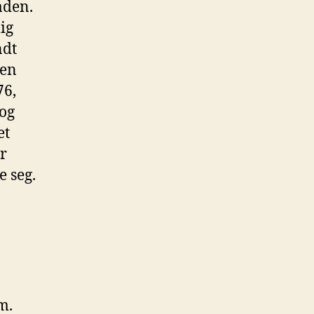
aden.
ig
ndt
 en
76,
 og
et
ar
e seg.
m.