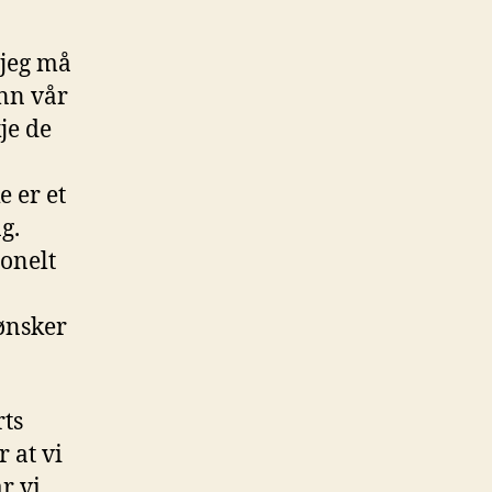
 jeg må
enn vår
kje de
e er et
g.
jonelt
ønsker
rts
 at vi
år vi