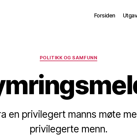
Forsiden
Utga
Kategorier
POLITIKK OG SAMFUNN
ymringsmeld
ra en privilegert manns møte m
privilegerte menn.