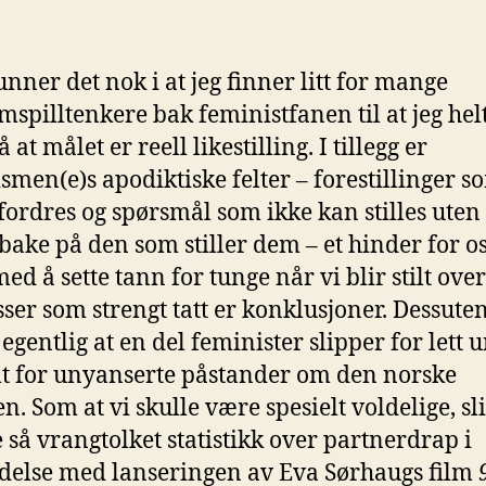
unner det nok i at jeg finner litt for mange
mspilltenkere bak feministfanen til at jeg helt
å at målet er reell likestilling. I tillegg er
smen(e)s apodiktiske felter – forestillinger s
fordres og spørsmål som ikke kan stilles uten 
ilbake på den som stiller dem – et hinder for o
med å sette tann for tunge når vi blir stilt ove
ser som strengt tatt er konklusjoner. Dessute
 egentlig at en del feminister slipper for lett 
t for unyanserte påstander om den norske
. Som at vi skulle være spesielt voldelige, sl
 så vrangtolket statistikk over partnerdrap i
delse med lanseringen av Eva Sørhaugs film