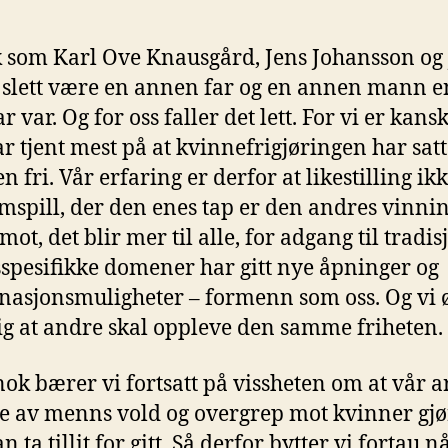
 som Karl Ove Knausgård, Jens Johansson og
g slett være en annen far og en annen mann 
r var. Og for oss faller det lett. For vi er kans
r tjent mest på at kvinnefrigjøringen har satt
fri. Vår erfaring er derfor at likestilling ikk
mspill, der den enes tap er den andres vinnin
mot, det blir mer til alle, for adgang til tradis
spesifikke domener har gitt nye åpninger og
asjonsmuligheter – formenn som oss. Og vi 
ig at andre skal oppleve den samme friheten.
nok bærer vi fortsatt på vissheten om at vår a
ie av menns vold og overgrep mot kvinner gjør
n ta tillit for gitt. Så derfor bytter vi fortau n