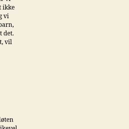
t ikke
g vi
barn,
 det.
, vil
løten
Likevel