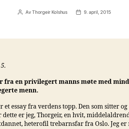
Av
Thorgeir Kolshus
9. april, 2015
Innleggsforfatter
Publiseringsdato
15.
r fra en privilegert manns møte med min
legerte menn.
er et essay fra verdens topp. Den som sitter og
r dette er jeg, Thorgeir, en hvit, middelaldren
tdannet, heterofil trebarnsfar fra Oslo. Jeg e