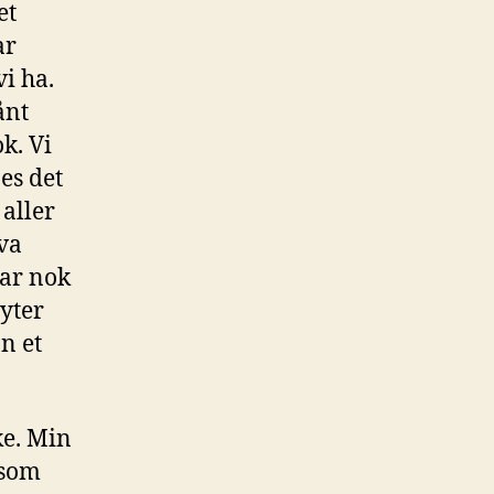
et
ar
vi ha.
ånt
k. Vi
es det
 aller
hva
har nok
nyter
n et
ke. Min
 som