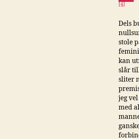
[4]
Dels b
nullsu
stole p
femini
kan ut
slår t
sliter 
premis
jeg vel
med al
mannen
ganske
forbin