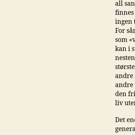
all sa
finnes
ingen 
For så
som «v
kan i 
nesten
størst
andre 
andre 
den fr
liv ute
Det ene
genera