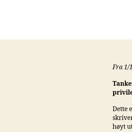
Fra 1/
Tanke
privi
Dette 
skrive
høyt u