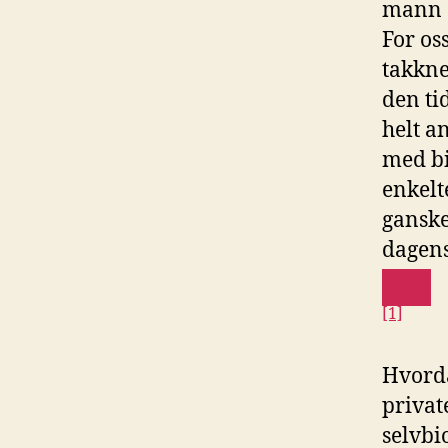
mann o
For os
takkne
den tid
helt a
med bi
enkelt
ganske
dagens
[1]
Hvorda
privat
selvbi