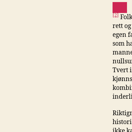
[2]
Folk
rett o
egen fa
som ha
mannen 
nullsu
Tvert i
kjønns
kombin
inderl
Riktig
histor
ikke ka