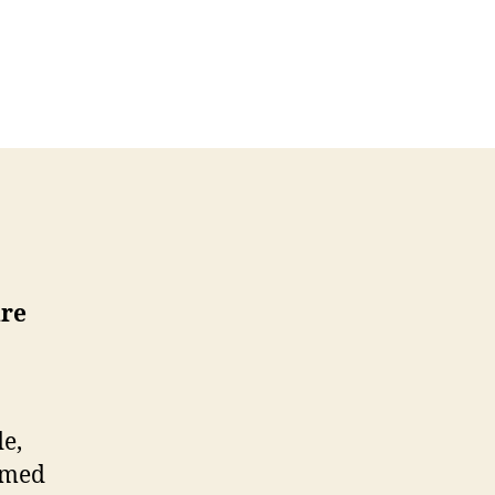
dre
de,
r med