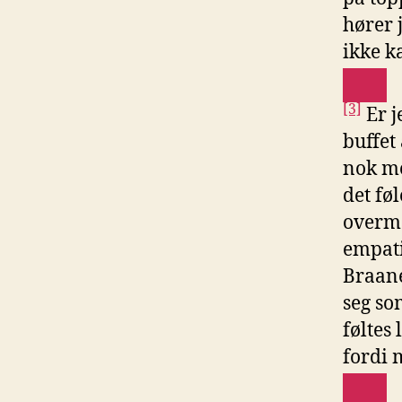
hører 
ikke ka
[3]
Er j
buffet
nok me
det fø
overme
empati
Braane
seg so
føltes 
fordi 