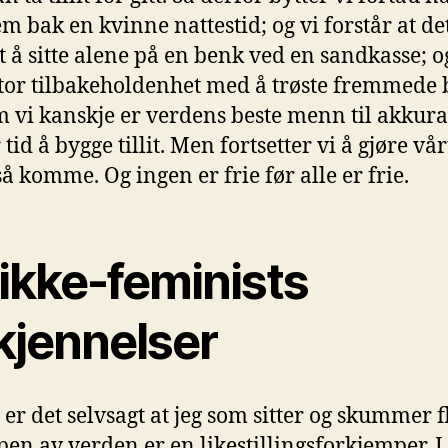
em bak en kvinne nattestid; og vi forstår at de
it å sitte alene på en benk ved en sandkasse; o
stor tilbakeholdenhet med å trøste fremmede 
m vi kanskje er verdens beste menn til akkurat
 tid å bygge tillit. Men fortsetter vi å gjøre vårt
så komme. Og ingen er frie før alle er frie.
 ikke-feminists
kjennelser
 er det selvsagt at jeg som sitter og skummer f
pen av verden er en likestillingsforkjemper. 