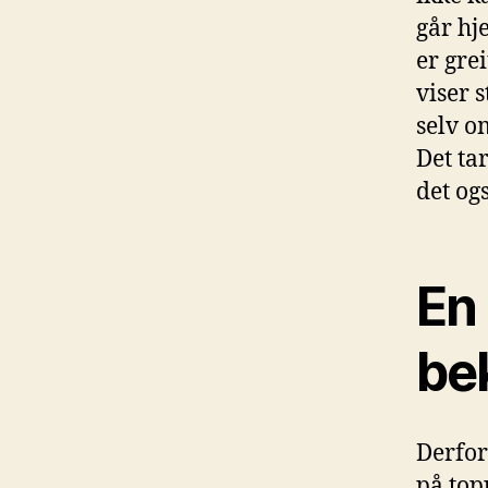
går hj
er gre
viser 
selv o
Det tar
det og
En
be
Derfor
på top